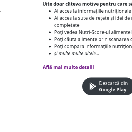
Uite doar câteva motive pentru care să
Ai acces la informațiile nutriționa
Ai acces la sute de rețete și idei d
completate
Poți vedea Nutri-Score-ul alimente
Poți căuta alimente prin scanarea 
Poți compara informațiile nutrițion
și multe multe altele...
Află mai multe detalii
Descarcă din
Google Play