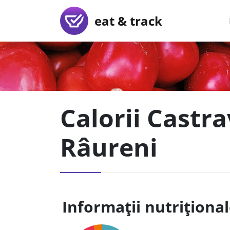
eat & track
Calorii Castrav
Râureni
Informații nutriționa