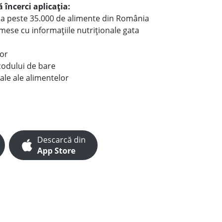
 încerci aplicația:
le a peste 35.000 de alimente din România
e mese cu informațiile nutriționale gata
lor
codului de bare
ale ale alimentelor
Descarcă din
App Store