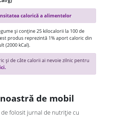
Cal/g)
nsitatea calorică a alimentelor
gume și conține 25 kilocalorii la 100 de
st produs reprezintă 1% aport caloric din
lt (2000 kCal).
c și de câte calorii ai nevoie zilnic pentru
ici.
a noastră de mobil
 de folosit jurnal de nutriție cu