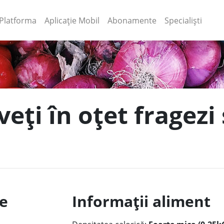
(current)
(current)
Platforma
Aplicație Mobil
Abonamente
Specialiști
eți în oțet fragezi 
le
Informații aliment