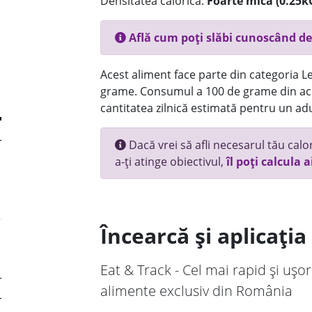
Densitatea calorică:
Foarte mica (0.25k
Află cum poți slăbi cunoscând de
Acest aliment face parte din categoria Le
grame. Consumul a 100 de grame din ace
cantitatea zilnică estimată pentru un adu
Dacă vrei să afli necesarul tău calori
a-ți atinge obiectivul,
îl poți calcula a
Încearcă și aplicați
Eat & Track - Cel mai rapid și ușor
alimente exclusiv din România