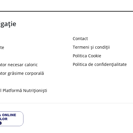
gație
Contact
Termeni și condiții
te
Politica Cookie
Politica de confidențialitate
ator necesar caloric
PROT
ator grăsime corporală
Ai
10%
reducere la
folosind codul
 Platformă Nutriționiști
Profită 