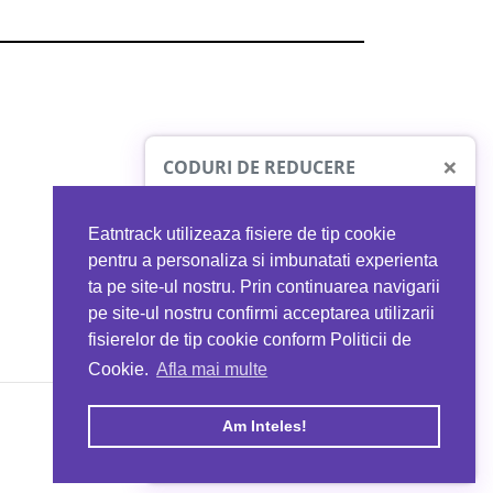
×
CODURI DE REDUCERE
Eatntrack utilizeaza fisiere de tip cookie
O41
MYPROTEIN
pentru a personaliza si imbunatati experienta
ta pe site-ul nostru. Prin continuarea navigarii
 orice comandă
Ai
40%
reducere la orice comandă
pe site-ul nostru confirmi acceptarea utilizarii
EATNTRACK
folosind codul
EATTRACK
fisierelor de tip cookie conform Politicii de
Cookie.
Afla mai multe
acum
Profită acum
Am Inteles!
Copyright © 2026 EAT & TRACK S.R.L