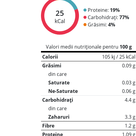
Proteine:
19%
25
Carbohidrați:
77%
kCal
Grăsimi:
4%
Valori medii nutriționale pentru
100 g
Calorii
105 kj / 25 kCal
Grăsimi
0.09 g
din care
Saturate
0.03 g
Ne-Saturate
0.06 g
Carbohidrați
4.4 g
din care
Zaharuri
3.3 g
Fibre
1.2 g
Proteine
1.09 g