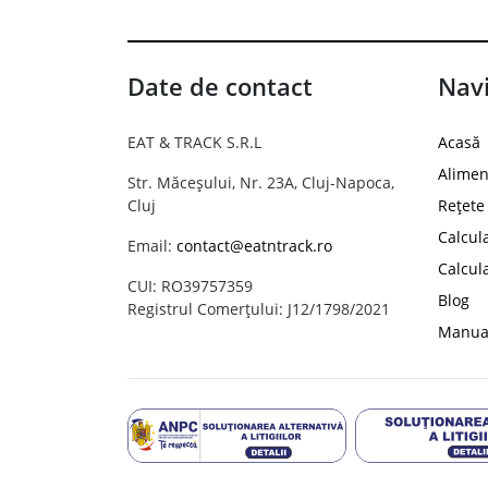
Date de contact
Navi
EAT & TRACK S.R.L
Acasă
Alimen
Str. Măceșului, Nr. 23A, Cluj-Napoca,
Cluj
Rețete
Calcul
Email:
contact@eatntrack.ro
Calcul
CUI: RO39757359
Blog
Registrul Comerțului: J12/1798/2021
Manual