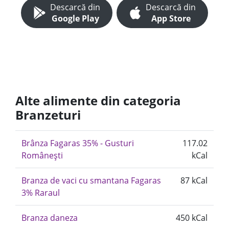
Descarcă din
Descarcă din
Google Play
App Store
Alte alimente din categoria
Branzeturi
Brânza Fagaras 35% - Gusturi
117.02
Românești
kCal
Branza de vaci cu smantana Fagaras
87 kCal
3% Raraul
Branza daneza
450 kCal