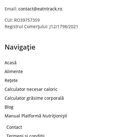
Email:
contact@eatntrack.ro
CUI: RO39757359
Registrul Comerțului: J12/1798/2021
Navigație
Acasă
Alimente
Rețete
Calculator necesar caloric
Calculator grăsime corporală
Blog
Manual Platformă Nutriționiști
Contact
Termeni și condiții