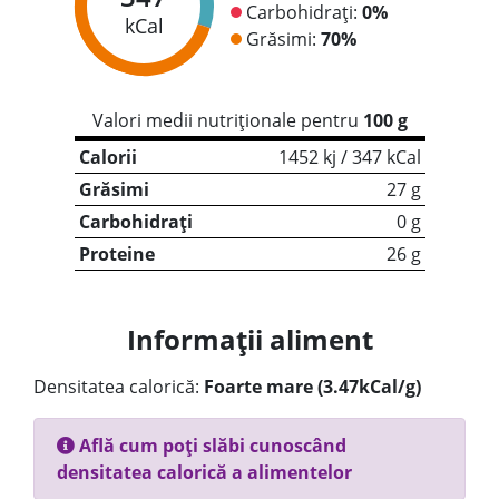
Carbohidrați:
0%
kCal
Grăsimi:
70%
Valori medii nutriționale pentru
100 g
Calorii
1452 kj / 347 kCal
Grăsimi
27 g
Carbohidrați
0 g
Proteine
26 g
Informații aliment
Densitatea calorică:
Foarte mare (3.47kCal/g)
Află cum poți slăbi cunoscând
densitatea calorică a alimentelor