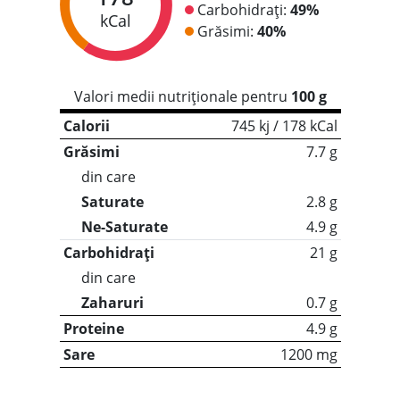
Carbohidrați:
49%
kCal
Grăsimi:
40%
Valori medii nutriționale pentru
100 g
Calorii
745 kj / 178 kCal
Grăsimi
7.7 g
din care
Saturate
2.8 g
Ne-Saturate
4.9 g
Carbohidrați
21 g
din care
Zaharuri
0.7 g
Proteine
4.9 g
Sare
1200 mg