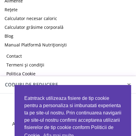
Alimente
Rețete
Calculator necesar caloric
Calculator grăsime corporală
Blog
Manual Platformă Nutriționiști
Contact
Termeni și condiții
Politica Cookie
Politica de confidențialitate
×
CODURI DE REDUCERE
Eatntrack utilizeaza fisiere de tip cookie
MYPROTEIN
pentru a personaliza si imbunatati experienta
ta pe site-ul nostru. Prin continuarea navigarii
pe site-ul nostru confirmi acceptarea utilizarii
Ai
40%
reducere la orice comandă folosind codul
fisierelor de tip cookie conform Politicii de
EATTRACK
Cookie.
Afla mai multe