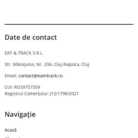
Date de contact
EAT & TRACK S.R.L
Str. Măceșului, Nr. 23A, Cluj-Napoca, Cluj
Email:
contact@eatntrack.ro
CUI: RO39757359
Registrul Comerțului: J12/1798/2021
Navigație
Acasă