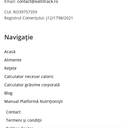
Email:
contact@eatntrack.ro
CUI: RO39757359
Registrul Comerțului: J12/1798/2021
Navigație
Acasă
Alimente
Rețete
Calculator necesar caloric
Calculator grăsime corporală
Blog
Manual Platformă Nutriționiști
Contact
Termeni și condiții