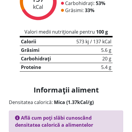
Carbohidrați:
53%
kCal
Grăsimi:
33%
Valori medii nutriționale pentru
100 g
Calorii
573 kj / 137 kCal
Grăsimi
5.6 g
Carbohidrați
20 g
Proteine
5.4 g
Informații aliment
Densitatea calorică:
Mica (1.37kCal/g)
Află cum poți slăbi cunoscând
densitatea calorică a alimentelor