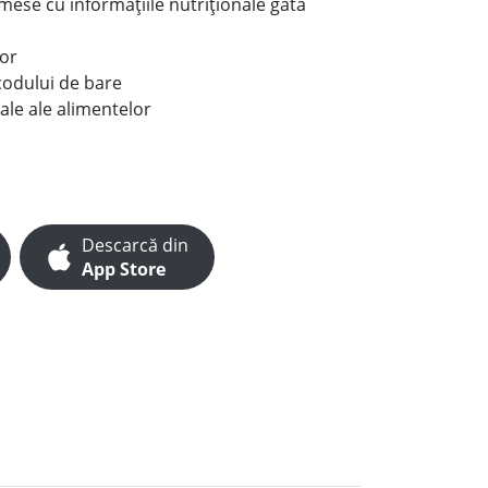
e mese cu informațiile nutriționale gata
lor
codului de bare
ale ale alimentelor
Descarcă din
App Store