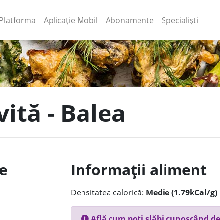
(current)
(current)
Platforma
Aplicație Mobil
Abonamente
Specialiști
vită - Balea
le
Informații aliment
Densitatea calorică:
Medie (1.79kCal/g)
Află cum poți slăbi cunoscând de