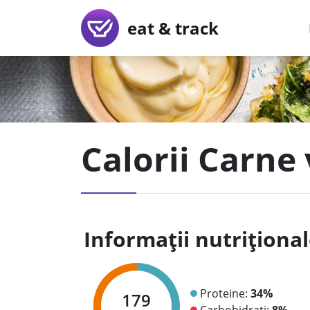
eat & track
Calorii Carne 
Informații nutriționa
Proteine:
34%
179
Carbohidrați:
8%