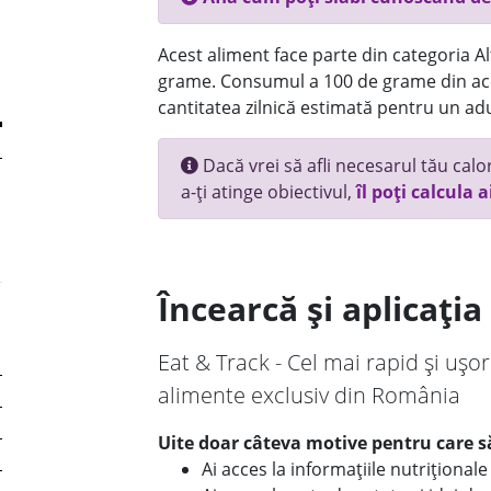
Acest aliment face parte din categoria Alt
grame. Consumul a 100 de grame din ace
cantitatea zilnică estimată pentru un adu
Dacă vrei să afli necesarul tău calori
a-ți atinge obiectivul,
îl poți calcula a
Încearcă și aplicați
Eat & Track - Cel mai rapid și ușor
alimente exclusiv din România
Uite doar câteva motive pentru care să
Ai acces la informațiile nutriționa