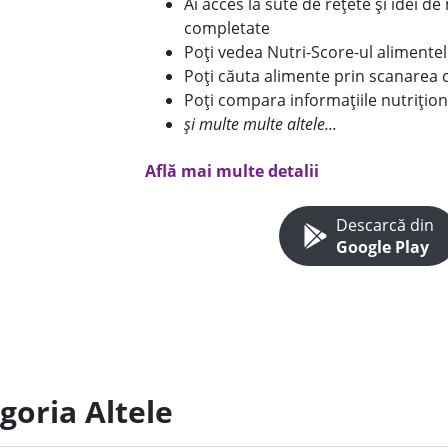
Ai acces la sute de rețete și idei d
completate
Poți vedea Nutri-Score-ul alimente
Poți căuta alimente prin scanarea 
Poți compara informațiile nutrițion
și multe multe altele...
Află mai multe detalii
Descarcă din
Google Play
goria Altele