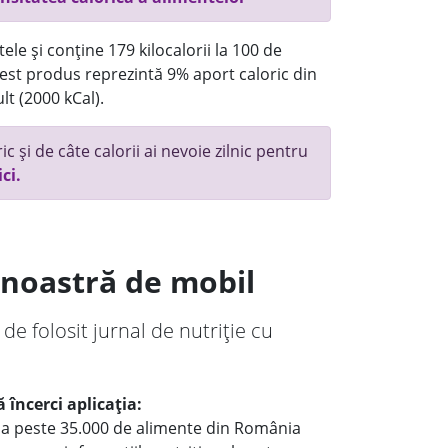
ele și conține 179 kilocalorii la 100 de
st produs reprezintă 9% aport caloric din
lt (2000 kCal).
c și de câte calorii ai nevoie zilnic pentru
ici.
a noastră de mobil
 de folosit jurnal de nutriție cu
 încerci aplicația:
le a peste 35.000 de alimente din România