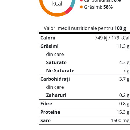
kCal
Grăsimi:
58%
Valori medii nutriționale pentru
100 g
Calorii
749 kj / 179 kCal
Grăsimi
11.3 g
din care
Saturate
4.3 g
Ne-Saturate
7 g
Carbohidrați
3.7 g
din care
Zaharuri
0.2 g
Fibre
0.8 g
Proteine
15.3 g
Sare
1600 mg