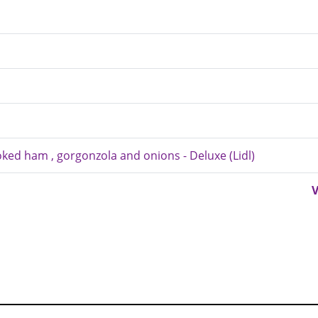
ked ham , gorgonzola and onions - Deluxe (Lidl)
V