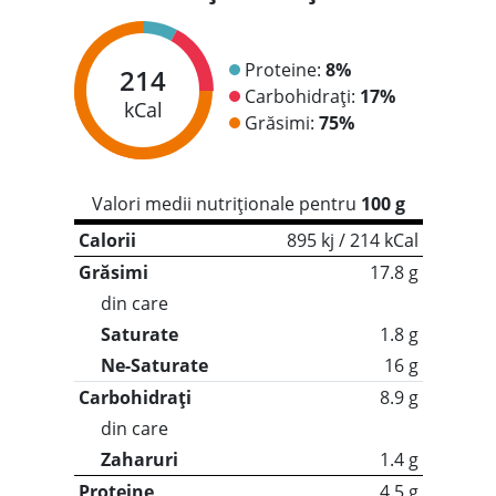
Proteine:
8%
214
Carbohidrați:
17%
kCal
Grăsimi:
75%
Valori medii nutriționale pentru
100 g
Calorii
895 kj / 214 kCal
Grăsimi
17.8 g
din care
Saturate
1.8 g
Ne-Saturate
16 g
Carbohidrați
8.9 g
din care
Zaharuri
1.4 g
Proteine
4.5 g