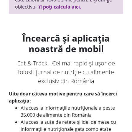
obiectivul,
îl poți calcula aici.
Încearcă și aplicația
noastră de mobil
Eat & Track - Cel mai rapid și ușor de
folosit jurnal de nutriție cu alimente
exclusiv din România
Uite doar câteva motive pentru care să încerci
aplicația:
Ai acces la informațiile nutriționale a peste
35.000 de alimente din România
Ai acces la sute de rețete și idei de mese cu
informațiile nutriționale gata completate