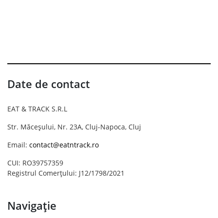
Date de contact
EAT & TRACK S.R.L
Str. Măceșului, Nr. 23A, Cluj-Napoca, Cluj
Email:
contact@eatntrack.ro
CUI: RO39757359
Registrul Comerțului: J12/1798/2021
Navigație