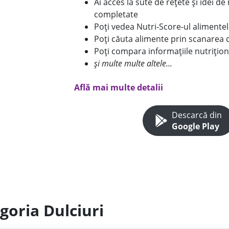
Ai acces la sute de rețete și idei d
completate
Poți vedea Nutri-Score-ul alimente
Poți căuta alimente prin scanarea 
Poți compara informațiile nutrițion
și multe multe altele...
Află mai multe detalii
Descarcă din
Google Play
goria Dulciuri