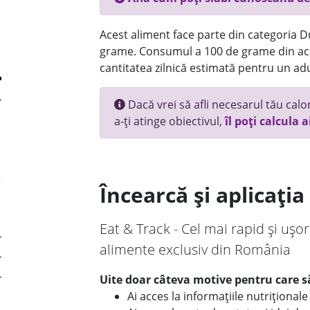
Acest aliment face parte din categoria Dul
grame. Consumul a 100 de grame din ace
cantitatea zilnică estimată pentru un adu
Dacă vrei să afli necesarul tău calori
a-ți atinge obiectivul,
îl poți calcula a
Încearcă și aplicați
Eat & Track - Cel mai rapid și ușor
alimente exclusiv din România
Uite doar câteva motive pentru care să
Ai acces la informațiile nutriționa