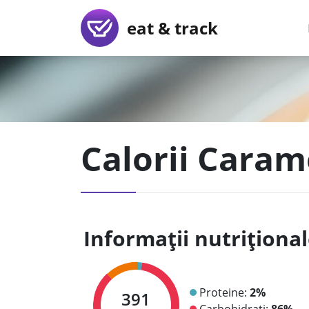
eat & track
Calorii Caram
Informații nutriționa
Proteine:
2%
391
Carbohidrați:
86%