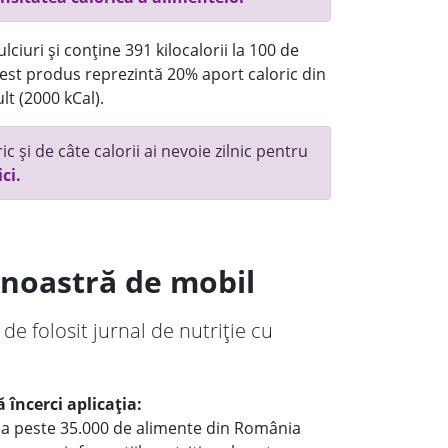
ciuri și conține 391 kilocalorii la 100 de
st produs reprezintă 20% aport caloric din
lt (2000 kCal).
c și de câte calorii ai nevoie zilnic pentru
ici.
a noastră de mobil
 de folosit jurnal de nutriție cu
 încerci aplicația:
le a peste 35.000 de alimente din România