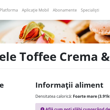
(current)
(current)
Platforma
Aplicație Mobil
Abonamente
Specialiști
ele Toffee Crema & 
le
Informații aliment
Densitatea calorică:
Foarte mare (3.91k
Află cum poți slăbi cunoscând de