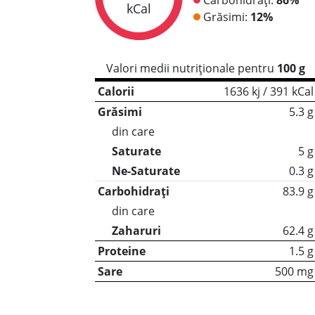
kCal
Grăsimi:
12%
Valori medii nutriționale pentru
100 g
Calorii
1636 kj / 391 kCal
Grăsimi
5.3 g
din care
Saturate
5 g
Ne-Saturate
0.3 g
Carbohidrați
83.9 g
din care
Zaharuri
62.4 g
Proteine
1.5 g
Sare
500 mg