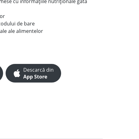
e mese cu informațiile nutriționale gata
lor
codului de bare
ale ale alimentelor
Descarcă din
App Store