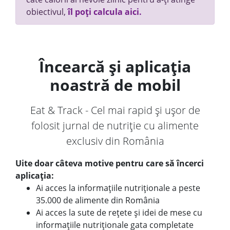
obiectivul,
îl poți calcula aici.
Încearcă și aplicația
noastră de mobil
Eat & Track - Cel mai rapid și ușor de
folosit jurnal de nutriție cu alimente
exclusiv din România
Uite doar câteva motive pentru care să încerci
aplicația:
Ai acces la informațiile nutriționale a peste
35.000 de alimente din România
Ai acces la sute de rețete și idei de mese cu
informațiile nutriționale gata completate