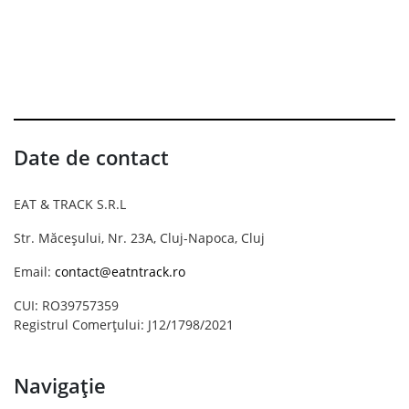
Date de contact
EAT & TRACK S.R.L
Str. Măceșului, Nr. 23A, Cluj-Napoca, Cluj
Email:
contact@eatntrack.ro
CUI: RO39757359
Registrul Comerțului: J12/1798/2021
Navigație