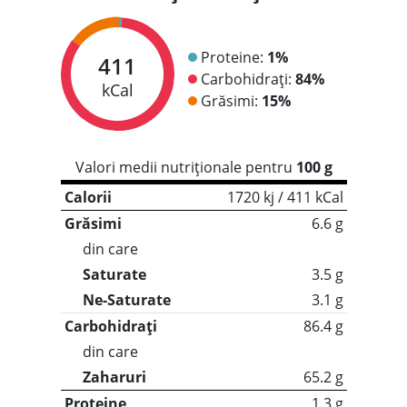
Proteine:
1%
411
Carbohidrați:
84%
kCal
Grăsimi:
15%
Valori medii nutriționale pentru
100 g
Calorii
1720 kj / 411 kCal
Grăsimi
6.6 g
din care
Saturate
3.5 g
Ne-Saturate
3.1 g
Carbohidrați
86.4 g
din care
Zaharuri
65.2 g
Proteine
1.3 g