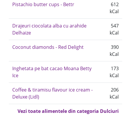
Pistachio butter cups - Bettr
612
kCal
Drajeuri ciocolata alba cu arahide
547
Delhaize
kCal
Coconut diamonds - Red Delight
390
kCal
Inghetata pe bat cacao Moana Betty
173
Ice
kCal
Coffee & tiramisu flavour ice cream -
206
Deluxe (Lidl)
kCal
Vezi toate alimentele din categoria Dulciuri