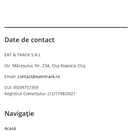
Date de contact
EAT & TRACK S.R.L
Str. Măceșului, Nr. 23A, Cluj-Napoca, Cluj
Email:
contact@eatntrack.ro
CUI: RO39757359
Registrul Comerțului: J12/1798/2021
Navigație
Acasă