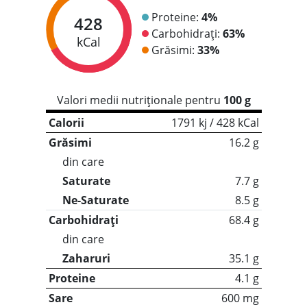
Proteine:
4%
428
Carbohidrați:
63%
kCal
Grăsimi:
33%
Valori medii nutriționale pentru
100 g
Calorii
1791 kj / 428 kCal
Grăsimi
16.2 g
din care
Saturate
7.7 g
Ne-Saturate
8.5 g
Carbohidrați
68.4 g
din care
Zaharuri
35.1 g
Proteine
4.1 g
Sare
600 mg