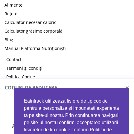
Alimente
Rețete
Calculator necesar caloric
Calculator grăsime corporală
Blog
Manual Platformă Nutriționiști
Contact
Termeni și condiții
Politica Cookie
Politica de confidențialitate
×
CODURI DE REDUCERE
Eatntrack utilizeaza fisiere de tip cookie
MYPROTEIN
pentru a personaliza si imbunatati experienta
ta pe site-ul nostru. Prin continuarea navigarii
pe site-ul nostru confirmi acceptarea utilizarii
Ai
40%
reducere la orice comandă folosind codul
fisierelor de tip cookie conform Politicii de
EATTRACK