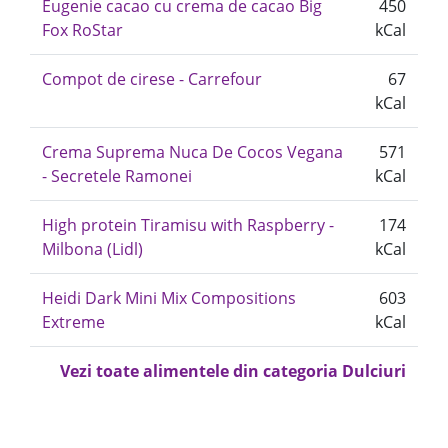
Eugenie cacao cu crema de cacao Big
450
Fox RoStar
kCal
Compot de cirese - Carrefour
67
kCal
Crema Suprema Nuca De Cocos Vegana
571
- Secretele Ramonei
kCal
High protein Tiramisu with Raspberry -
174
Milbona (Lidl)
kCal
Heidi Dark Mini Mix Compositions
603
Extreme
kCal
Vezi toate alimentele din categoria Dulciuri