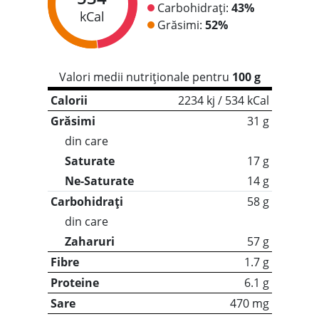
Carbohidrați:
43%
kCal
Grăsimi:
52%
Valori medii nutriționale pentru
100 g
Calorii
2234 kj / 534 kCal
Grăsimi
31 g
din care
Saturate
17 g
Ne-Saturate
14 g
Carbohidrați
58 g
din care
Zaharuri
57 g
Fibre
1.7 g
Proteine
6.1 g
Sare
470 mg