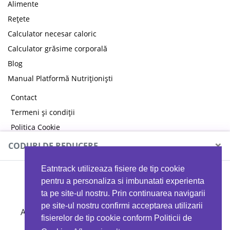
Alimente
Rețete
Calculator necesar caloric
Calculator grăsime corporală
Blog
Manual Platformă Nutriționiști
Contact
Termeni și condiții
Politica Cookie
Politica de confidențialitate
×
CODURI DE REDUCERE
Eatntrack utilizeaza fisiere de tip cookie
MYPROTEIN
pentru a personaliza si imbunatati experienta
ta pe site-ul nostru. Prin continuarea navigarii
pe site-ul nostru confirmi acceptarea utilizarii
Ai
40%
reducere la orice comandă folosind codul
fisierelor de tip cookie conform Politicii de
EATTRACK