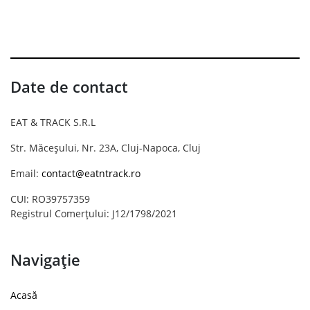
Date de contact
EAT & TRACK S.R.L
Str. Măceșului, Nr. 23A, Cluj-Napoca, Cluj
Email:
contact@eatntrack.ro
CUI: RO39757359
Registrul Comerțului: J12/1798/2021
Navigație
Acasă