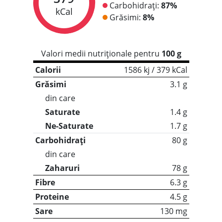
Carbohidrați:
87%
kCal
Grăsimi:
8%
Valori medii nutriționale pentru
100 g
Calorii
1586 kj / 379 kCal
Grăsimi
3.1 g
din care
Saturate
1.4 g
Ne-Saturate
1.7 g
Carbohidrați
80 g
din care
Zaharuri
78 g
Fibre
6.3 g
Proteine
4.5 g
Sare
130 mg