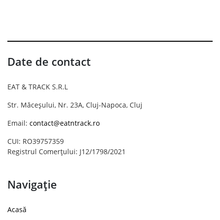
Date de contact
EAT & TRACK S.R.L
Str. Măceșului, Nr. 23A, Cluj-Napoca, Cluj
Email:
contact@eatntrack.ro
CUI: RO39757359
Registrul Comerțului: J12/1798/2021
Navigație
Acasă