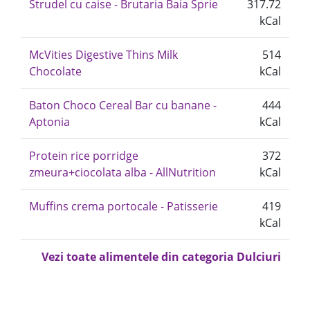
Strudel cu caise - Brutaria Baia Sprie
317.72
kCal
McVities Digestive Thins Milk
514
Chocolate
kCal
Baton Choco Cereal Bar cu banane -
444
Aptonia
kCal
Protein rice porridge
372
zmeura+ciocolata alba - AllNutrition
kCal
Muffins crema portocale - Patisserie
419
kCal
Vezi toate alimentele din categoria Dulciuri