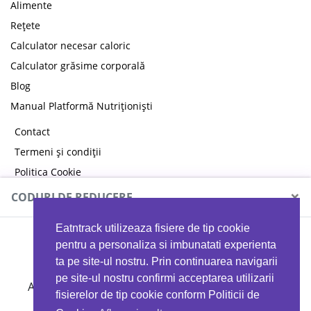
Alimente
Rețete
Calculator necesar caloric
Calculator grăsime corporală
Blog
Manual Platformă Nutriționiști
Contact
Termeni și condiții
Politica Cookie
Politica de confidențialitate
×
CODURI DE REDUCERE
Eatntrack utilizeaza fisiere de tip cookie
MYPROTEIN
pentru a personaliza si imbunatati experienta
ta pe site-ul nostru. Prin continuarea navigarii
pe site-ul nostru confirmi acceptarea utilizarii
Ai
40%
reducere la orice comandă folosind codul
fisierelor de tip cookie conform Politicii de
EATTRACK