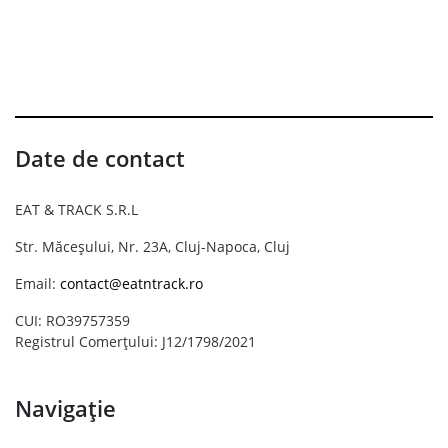
Date de contact
EAT & TRACK S.R.L
Str. Măceșului, Nr. 23A, Cluj-Napoca, Cluj
Email:
contact@eatntrack.ro
CUI: RO39757359
Registrul Comerțului: J12/1798/2021
Navigație