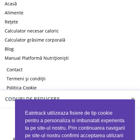
Acasă
Alimente
Rețete
Calculator necesar caloric
Calculator grăsime corporală
Blog
Manual Platformă Nutriționiști
Contact
Termeni și condiții
Politica Cookie
Politica de confidențialitate
×
CODURI DE REDUCERE
Eatntrack utilizeaza fisiere de tip cookie
MYPROTEIN
pentru a personaliza si imbunatati experienta
ta pe site-ul nostru. Prin continuarea navigarii
pe site-ul nostru confirmi acceptarea utilizarii
Ai
40%
reducere la orice comandă folosind codul