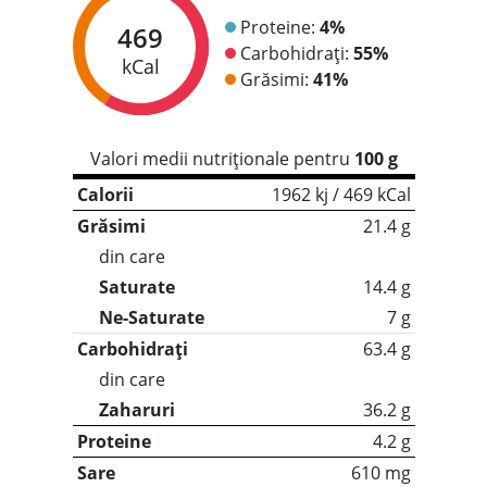
Proteine:
4%
469
Carbohidrați:
55%
kCal
Grăsimi:
41%
Valori medii nutriționale pentru
100 g
Calorii
1962 kj / 469 kCal
Grăsimi
21.4 g
din care
Saturate
14.4 g
Ne-Saturate
7 g
Carbohidrați
63.4 g
din care
Zaharuri
36.2 g
Proteine
4.2 g
Sare
610 mg