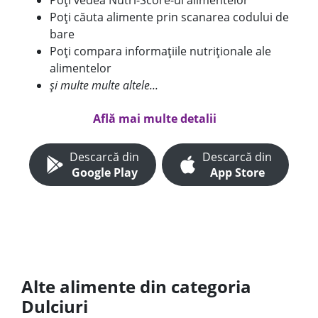
Poți vedea Nutri-Score-ul alimentelor
Poți căuta alimente prin scanarea codului de
bare
Poți compara informațiile nutriționale ale
alimentelor
și multe multe altele...
Află mai multe detalii
Descarcă din
Descarcă din
Google Play
App Store
Alte alimente din categoria
Dulciuri