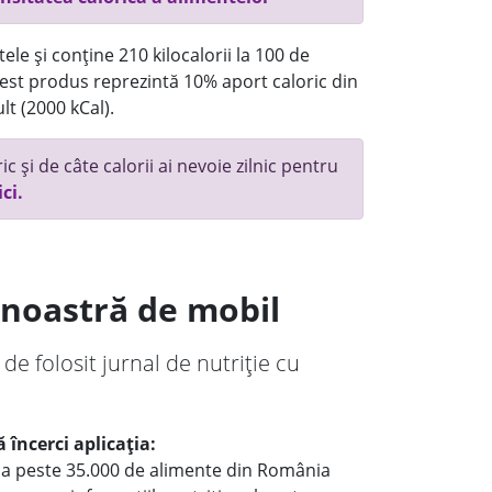
ele și conține 210 kilocalorii la 100 de
st produs reprezintă 10% aport caloric din
lt (2000 kCal).
c și de câte calorii ai nevoie zilnic pentru
ici.
a noastră de mobil
 de folosit jurnal de nutriție cu
 încerci aplicația:
le a peste 35.000 de alimente din România