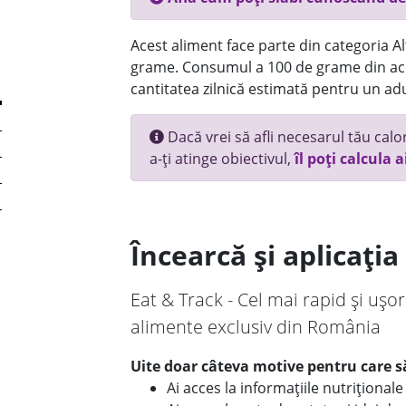
Acest aliment face parte din categoria Alt
grame. Consumul a 100 de grame din ace
cantitatea zilnică estimată pentru un adu
Dacă vrei să afli necesarul tău calori
a-ți atinge obiectivul,
îl poți calcula a
Încearcă și aplicați
Eat & Track - Cel mai rapid și ușor
alimente exclusiv din România
Uite doar câteva motive pentru care să
Ai acces la informațiile nutriționa