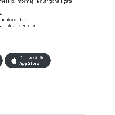
e mese cu informațiile nutriționale gata
lor
codului de bare
ale ale alimentelor
Descarcă din
App Store