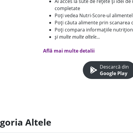
Ai acces la sute de rețete și idei d
completate
Poți vedea Nutri-Score-ul alimente
Poți căuta alimente prin scanarea 
Poți compara informațiile nutrițion
și multe multe altele...
Află mai multe detalii
Descarcă din
Google Play
goria Altele