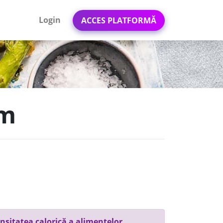
Login
ACCES PLATFORMĂ
im
nsitatea calorică a alimentelor