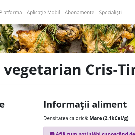
(current)
(current)
Platforma
Aplicație Mobil
Abonamente
Specialiști
r vegetarian Cris-T
le
Informații aliment
Densitatea calorică:
Mare (2.1kCal/g)
Află cum poți slăbi cunoscând de