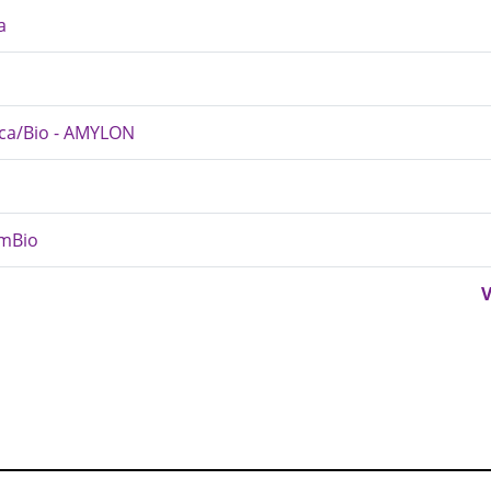
a
ica/Bio - AMYLON
dmBio
V