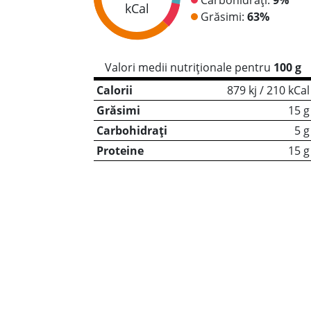
kCal
Grăsimi:
63%
Valori medii nutriționale pentru
100 g
Calorii
879 kj / 210 kCal
Grăsimi
15 g
Carbohidrați
5 g
Proteine
15 g