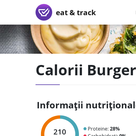
eat & track
Calorii Burge
Informații nutriționa
Proteine:
28%
210
Carbohidrați:
9%