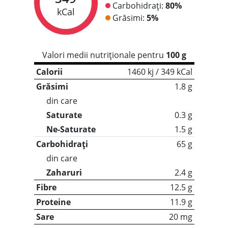
Carbohidrați:
80%
kCal
Grăsimi:
5%
Valori medii nutriționale pentru
100 g
Calorii
1460 kj / 349 kCal
Grăsimi
1.8 g
din care
Saturate
0.3 g
Ne-Saturate
1.5 g
Carbohidrați
65 g
din care
Zaharuri
2.4 g
Fibre
12.5 g
Proteine
11.9 g
Sare
20 mg