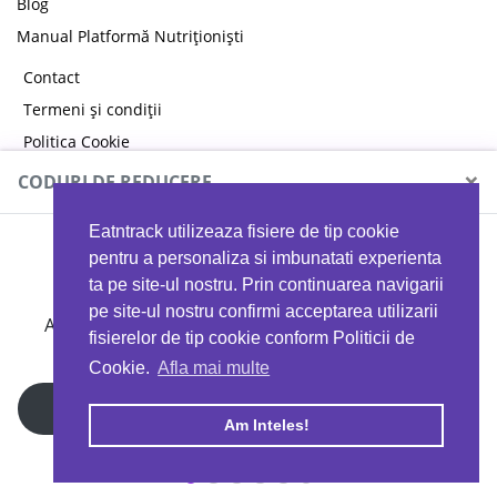
Blog
Manual Platformă Nutriționiști
Contact
Termeni și condiții
Politica Cookie
Politica de confidențialitate
×
CODURI DE REDUCERE
Eatntrack utilizeaza fisiere de tip cookie
MYPROTEIN
pentru a personaliza si imbunatati experienta
ta pe site-ul nostru. Prin continuarea navigarii
pe site-ul nostru confirmi acceptarea utilizarii
Ai
40%
reducere la orice comandă folosind codul
fisierelor de tip cookie conform Politicii de
EATTRACK
Cookie.
Afla mai multe
Profită acum
Am Inteles!
Copyright © 2026 EAT & TRACK S.R.L