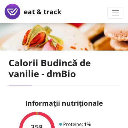
eat & track
Calorii Budincă de
vanilie - dmBio
Informații nutriționale
Proteine:
1%
358