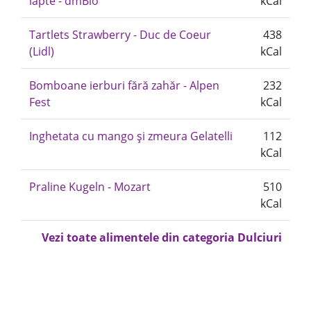
lapte - dmBio
kCal
Tartlets Strawberry - Duc de Coeur
438
(Lidl)
kCal
Bomboane ierburi fără zahăr - Alpen
232
Fest
kCal
Inghetata cu mango și zmeura Gelatelli
112
kCal
Praline Kugeln - Mozart
510
kCal
Vezi toate alimentele din categoria Dulciuri