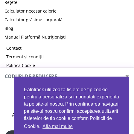
Rețete
Calculator necesar caloric
Calculator grăsime corporală
Blog
Manual Platformă Nutriționiști
Contact
Termeni și condiții
Politica Cookie
Politica de confidențialitate
×
CODURI DE REDUCERE
Eatntrack utilizeaza fisiere de tip cookie
MYPROTEIN
pentru a personaliza si imbunatati experienta
ta pe site-ul nostru. Prin continuarea navigarii
pe site-ul nostru confirmi acceptarea utilizarii
Ai
40%
reducere la orice comandă folosind codul
fisierelor de tip cookie conform Politicii de
EATTRACK
Cookie.
Afla mai multe