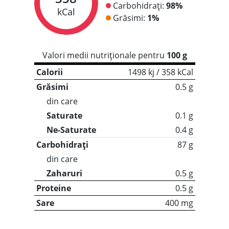
Carbohidrați:
98%
kCal
Grăsimi:
1%
Valori medii nutriționale pentru
100 g
Calorii
1498 kj / 358 kCal
Grăsimi
0.5 g
din care
Saturate
0.1 g
Ne-Saturate
0.4 g
Carbohidrați
87 g
din care
Zaharuri
0.5 g
Proteine
0.5 g
Sare
400 mg