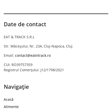
Date de contact
EAT & TRACK S.R.L
Str. Măceșului, Nr. 23A, Cluj-Napoca, Cluj
Email:
contact@eatntrack.ro
CUI: RO39757359
Registrul Comerțului: J12/1798/2021
Navigație
Acasă
Alimente