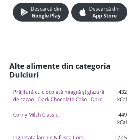
Descarcă din
Descarcă din
Google Play
App Store
Alte alimente din categoria
Dulciuri
Prăjitură cu ciocolată neagră și glazură
432
de cacao - Dark Chocolate Cake - Dare
kCal
Corny Milch Classic
449
kCal
Inghetata lamaie & frisca Cors
122.5