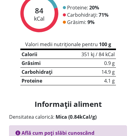
Proteine:
20%
84
Carbohidrați:
71%
kCal
Grăsimi:
9%
Valori medii nutriționale pentru
100 g
Calorii
351 kj / 84 kCal
Grăsimi
0.9 g
Carbohidrați
14.9 g
Proteine
4.1 g
Informații aliment
Densitatea calorică:
Mica (0.84kCal/g)
Află cum poți slăbi cunoscând