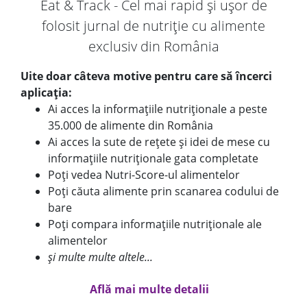
Eat & Track - Cel mai rapid și ușor de
folosit jurnal de nutriție cu alimente
exclusiv din România
Uite doar câteva motive pentru care să încerci
aplicația:
Ai acces la informațiile nutriționale a peste
35.000 de alimente din România
Ai acces la sute de rețete și idei de mese cu
informațiile nutriționale gata completate
Poți vedea Nutri-Score-ul alimentelor
Poți căuta alimente prin scanarea codului de
bare
Poți compara informațiile nutriționale ale
alimentelor
și multe multe altele...
Află mai multe detalii