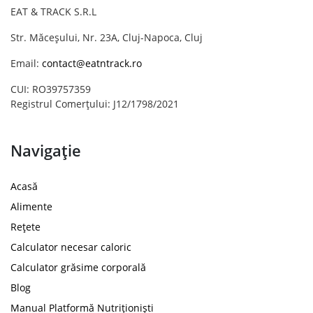
EAT & TRACK S.R.L
Str. Măceșului, Nr. 23A, Cluj-Napoca, Cluj
Email:
contact@eatntrack.ro
CUI: RO39757359
Registrul Comerțului: J12/1798/2021
Navigație
Acasă
Alimente
Rețete
Calculator necesar caloric
Calculator grăsime corporală
Blog
Manual Platformă Nutriționiști