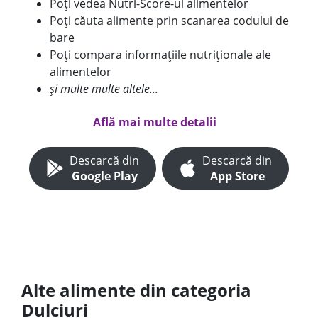
Poți vedea Nutri-Score-ul alimentelor
Poți căuta alimente prin scanarea codului de
bare
Poți compara informațiile nutriționale ale
alimentelor
și multe multe altele...
Află mai multe detalii
Descarcă din
Descarcă din
Google Play
App Store
Alte alimente din categoria
Dulciuri