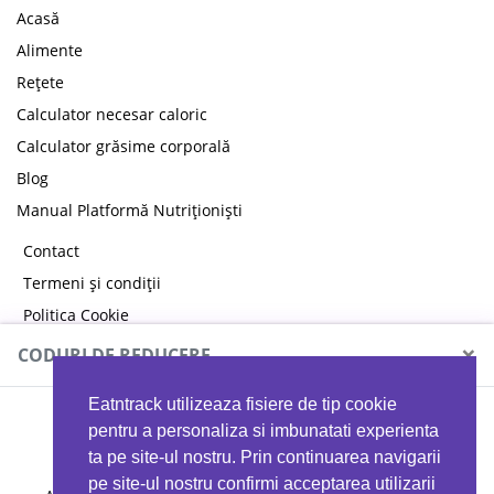
Acasă
Alimente
Rețete
Calculator necesar caloric
Calculator grăsime corporală
Blog
Manual Platformă Nutriționiști
Contact
Termeni și condiții
Politica Cookie
Politica de confidențialitate
×
CODURI DE REDUCERE
Eatntrack utilizeaza fisiere de tip cookie
MYPROTEIN
pentru a personaliza si imbunatati experienta
ta pe site-ul nostru. Prin continuarea navigarii
pe site-ul nostru confirmi acceptarea utilizarii