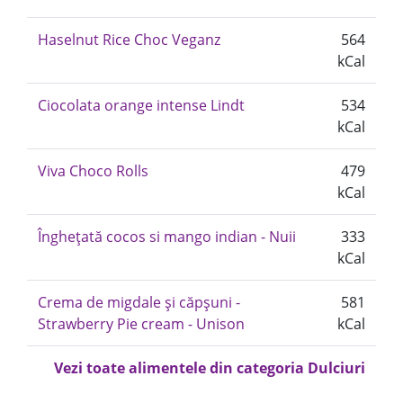
Haselnut Rice Choc Veganz
564
kCal
Ciocolata orange intense Lindt
534
kCal
Viva Choco Rolls
479
kCal
Înghețată cocos si mango indian - Nuii
333
kCal
Crema de migdale și căpșuni -
581
Strawberry Pie cream - Unison
kCal
Vezi toate alimentele din categoria Dulciuri