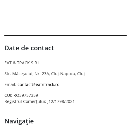
Date de contact
EAT & TRACK S.R.L
Str. Măceșului, Nr. 23A, Cluj-Napoca, Cluj
Email:
contact@eatntrack.ro
CUI: RO39757359
Registrul Comerțului: J12/1798/2021
Navigație