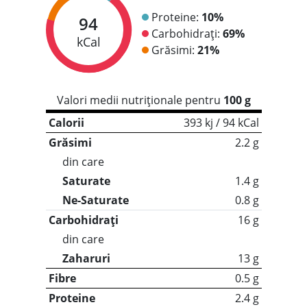
Proteine:
10%
94
Carbohidrați:
69%
kCal
Grăsimi:
21%
Valori medii nutriționale pentru
100 g
Calorii
393 kj / 94 kCal
Grăsimi
2.2 g
din care
Saturate
1.4 g
Ne-Saturate
0.8 g
Carbohidrați
16 g
din care
Zaharuri
13 g
Fibre
0.5 g
Proteine
2.4 g