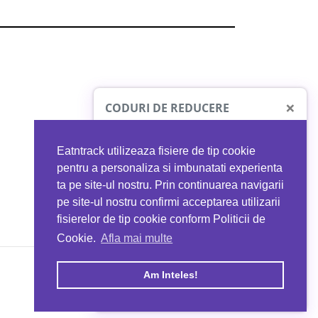
×
CODURI DE REDUCERE
Eatntrack utilizeaza fisiere de tip cookie
O41
MYPROTEIN
pentru a personaliza si imbunatati experienta
ta pe site-ul nostru. Prin continuarea navigarii
 orice comandă
Ai
40%
reducere la orice comandă
pe site-ul nostru confirmi acceptarea utilizarii
EATNTRACK
folosind codul
EATTRACK
fisierelor de tip cookie conform Politicii de
Cookie.
Afla mai multe
acum
Profită acum
Am Inteles!
Copyright © 2026 EAT & TRACK S.R.L