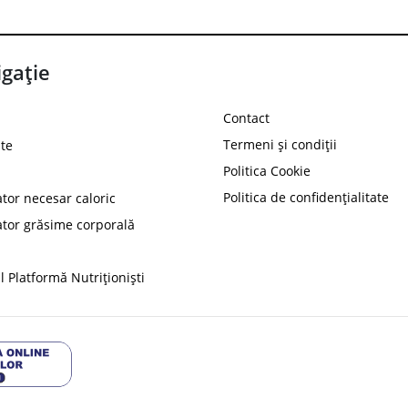
gație
Contact
Termeni și condiții
te
Politica Cookie
Politica de confidențialitate
ator necesar caloric
PROT
ator grăsime corporală
Ai
10%
reducere la
folosind codul
 Platformă Nutriționiști
Profită 