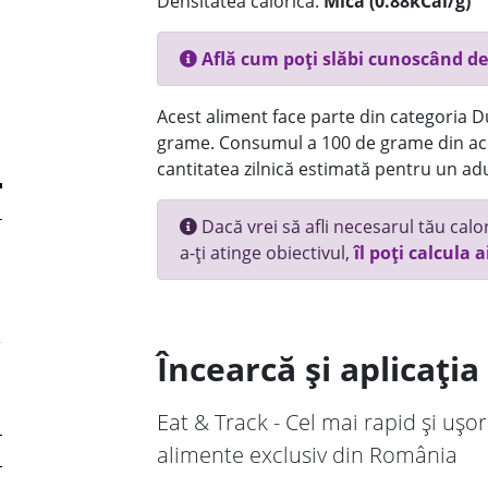
Densitatea calorică:
Mica (0.88kCal/g)
Află cum poți slăbi cunoscând de
Acest aliment face parte din categoria Dul
grame. Consumul a 100 de grame din ace
cantitatea zilnică estimată pentru un adu
Dacă vrei să afli necesarul tău calori
a-ți atinge obiectivul,
îl poți calcula a
Încearcă și aplicați
Eat & Track - Cel mai rapid și ușor
alimente exclusiv din România