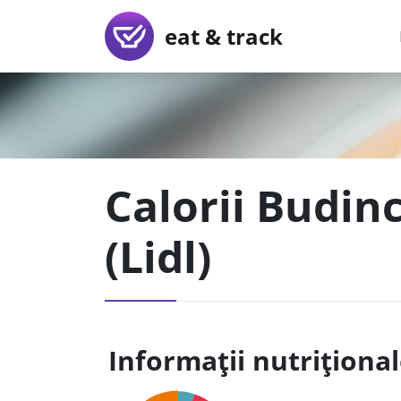
eat & track
Calorii Budinc
(Lidl)
Informații nutriționa