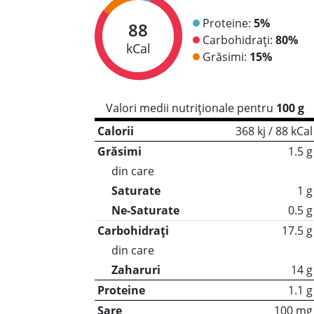
Proteine:
5%
88
Carbohidrați:
80%
kCal
Grăsimi:
15%
Valori medii nutriționale pentru
100 g
Calorii
368 kj / 88 kCal
Grăsimi
1.5 g
din care
Saturate
1 g
Ne-Saturate
0.5 g
Carbohidrați
17.5 g
din care
Zaharuri
14 g
Proteine
1.1 g
Sare
100 mg