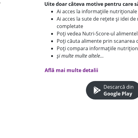
Uite doar câteva motive pentru care să
Ai acces la informațiile nutriționa
Ai acces la sute de rețete și idei d
completate
Poți vedea Nutri-Score-ul alimente
Poți căuta alimente prin scanarea 
Poți compara informațiile nutrițion
și multe multe altele...
Află mai multe detalii
Descarcă din
Google Play