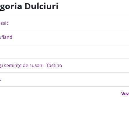
goria Dulciuri
assic
ufland
e și semințe de susan - Tastino
s
Vez