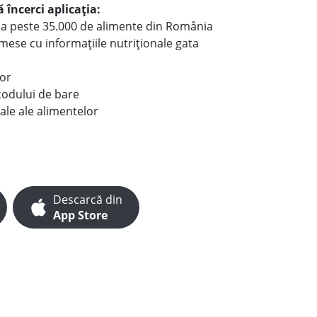
 încerci aplicația:
le a peste 35.000 de alimente din România
e mese cu informațiile nutriționale gata
lor
codului de bare
ale ale alimentelor
Descarcă din
App Store