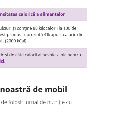
nsitatea calorică a alimentelor
ciuri și conține 88 kilocalorii la 100 de
st produs reprezintă 4% aport caloric din
lt (2000 kCal).
c și de câte calorii ai nevoie zilnic pentru
ici.
a noastră de mobil
 de folosit jurnal de nutriție cu