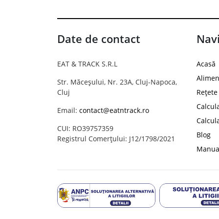
Date de contact
Navi
EAT & TRACK S.R.L
Acasă
Alimen
Str. Măceșului, Nr. 23A, Cluj-Napoca,
Cluj
Rețete
Calcul
Email:
contact@eatntrack.ro
Calcul
CUI: RO39757359
Blog
Registrul Comerțului: J12/1798/2021
Manual