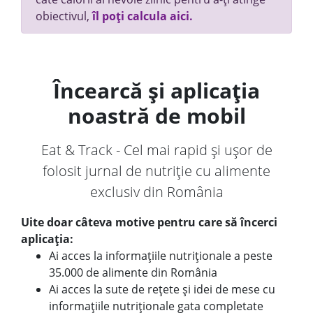
obiectivul,
îl poți calcula aici.
Încearcă și aplicația
noastră de mobil
Eat & Track - Cel mai rapid și ușor de
folosit jurnal de nutriție cu alimente
exclusiv din România
Uite doar câteva motive pentru care să încerci
aplicația:
Ai acces la informațiile nutriționale a peste
35.000 de alimente din România
Ai acces la sute de rețete și idei de mese cu
informațiile nutriționale gata completate