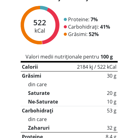
Proteine:
7%
522
Carbohidrați:
41%
kCal
Grăsimi:
52%
Valori medii nutriționale pentru
100 g
Calorii
2184 kj / 522 kCal
Grăsimi
30 g
din care
Saturate
20 g
Ne-Saturate
10 g
Carbohidrați
53 g
din care
Zaharuri
32 g
Proteine
8.4 g