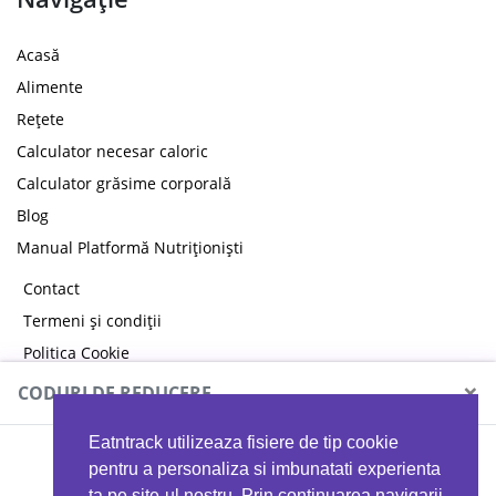
Acasă
Alimente
Rețete
Calculator necesar caloric
Calculator grăsime corporală
Blog
Manual Platformă Nutriționiști
Contact
Termeni și condiții
Politica Cookie
Politica de confidențialitate
×
CODURI DE REDUCERE
Eatntrack utilizeaza fisiere de tip cookie
MYPROTEIN
pentru a personaliza si imbunatati experienta
ta pe site-ul nostru. Prin continuarea navigarii