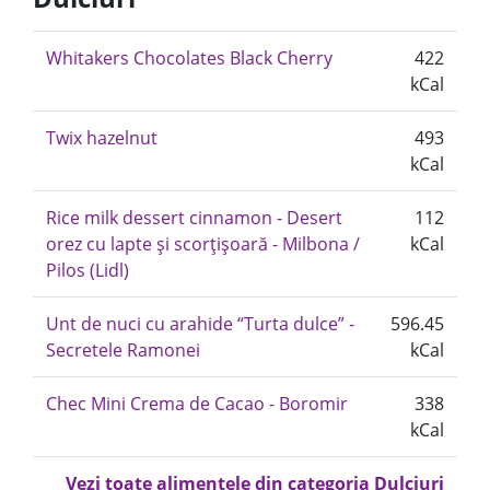
Whitakers Chocolates Black Cherry
422
kCal
Twix hazelnut
493
kCal
Rice milk dessert cinnamon - Desert
112
orez cu lapte și scorțișoară - Milbona /
kCal
Pilos (Lidl)
Unt de nuci cu arahide “Turta dulce” -
596.45
Secretele Ramonei
kCal
Chec Mini Crema de Cacao - Boromir
338
kCal
Vezi toate alimentele din categoria Dulciuri