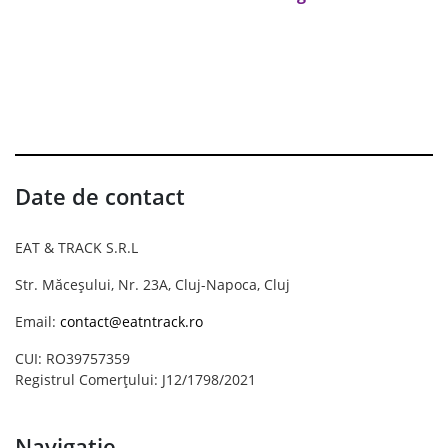
Date de contact
EAT & TRACK S.R.L
Str. Măceșului, Nr. 23A, Cluj-Napoca, Cluj
Email:
contact@eatntrack.ro
CUI: RO39757359
Registrul Comerțului: J12/1798/2021
Navigație