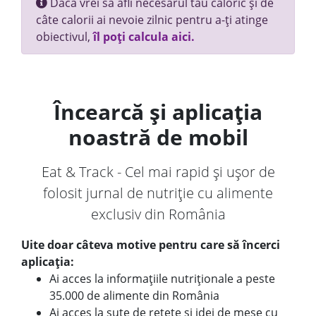
Dacă vrei să afli necesarul tău caloric și de
câte calorii ai nevoie zilnic pentru a-ți atinge
obiectivul,
îl poți calcula aici.
Încearcă și aplicația
noastră de mobil
Eat & Track - Cel mai rapid și ușor de
folosit jurnal de nutriție cu alimente
exclusiv din România
Uite doar câteva motive pentru care să încerci
aplicația:
Ai acces la informațiile nutriționale a peste
35.000 de alimente din România
Ai acces la sute de rețete și idei de mese cu