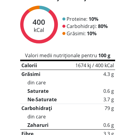
Proteine:
10%
400
Carbohidrați:
80%
kCal
Grăsimi:
10%
Valori medii nutriționale pentru
100 g
Calorii
1674 kj / 400 kCal
Grăsimi
4.3 g
din care
Saturate
0.6 g
Ne-Saturate
3.7 g
Carbohidrați
79 g
din care
Zaharuri
0.6 g
Fibre
3.3 g