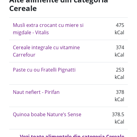
Cereale
Musli extra crocant cu miere si
475
migdale - Vitalis
kCal
Cereale integrale cu vitamine
374
Carrefour
kCal
Paste cu ou Fratelli Pignatti
253
kCal
Naut nefiert - Pirifan
378
kCal
Quinoa boabe Nature’s Sense
378.5
kCal
Vezi toate alimentele din categoria Cereale