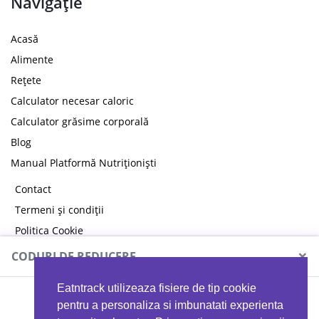
Navigație
Acasă
Alimente
Rețete
Calculator necesar caloric
Calculator grăsime corporală
Blog
Manual Platformă Nutriționiști
Contact
Termeni și condiții
Politica Cookie
Politica de confidențialitate
×
CODURI DE REDUCERE
Eatntrack utilizeaza fisiere de tip cookie
MYPROTEIN
pentru a personaliza si imbunatati experienta