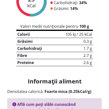
Carbohidrați:
34%
kCal
Grăsimi:
14%
Valori medii nutriționale pentru
100 g
Calorii
105 kj / 25 kCal
Grăsimi
0.3 g
Carbohidrați
1.7 g
Fibre
2.7 g
Proteine
2.6 g
Informații aliment
Densitatea calorică:
Foarte mica (0.25kCal/g)
Află cum poți slăbi cunoscând