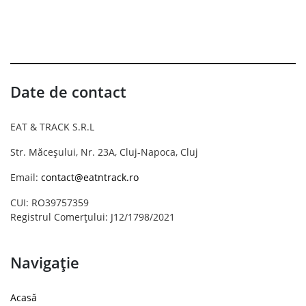
Date de contact
EAT & TRACK S.R.L
Str. Măceșului, Nr. 23A, Cluj-Napoca, Cluj
Email:
contact@eatntrack.ro
CUI: RO39757359
Registrul Comerțului: J12/1798/2021
Navigație
Acasă