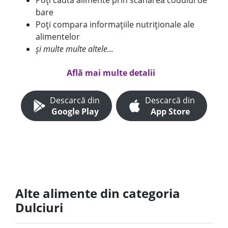
Poți căuta alimente prin scanarea codului de
bare
Poți compara informațiile nutriționale ale
alimentelor
și multe multe altele...
Află mai multe detalii
Descarcă din
Descarcă din
Google Play
App Store
Alte alimente din categoria
Dulciuri