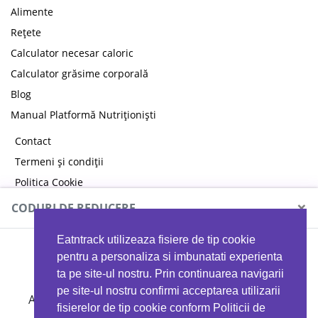
Alimente
Rețete
Calculator necesar caloric
Calculator grăsime corporală
Blog
Manual Platformă Nutriționiști
Contact
Termeni și condiții
Politica Cookie
Politica de confidențialitate
×
CODURI DE REDUCERE
Eatntrack utilizeaza fisiere de tip cookie
MYPROTEIN
pentru a personaliza si imbunatati experienta
ta pe site-ul nostru. Prin continuarea navigarii
pe site-ul nostru confirmi acceptarea utilizarii
Ai
40%
reducere la orice comandă folosind codul
fisierelor de tip cookie conform Politicii de
EATTRACK