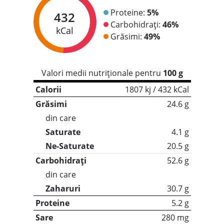
Proteine:
5%
432
Carbohidrați:
46%
kCal
Grăsimi:
49%
Valori medii nutriționale pentru
100 g
Calorii
1807 kj / 432 kCal
Grăsimi
24.6 g
din care
Saturate
4.1 g
Ne-Saturate
20.5 g
Carbohidrați
52.6 g
din care
Zaharuri
30.7 g
Proteine
5.2 g
Sare
280 mg