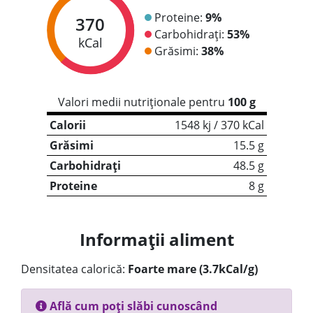
Proteine:
9%
370
Carbohidrați:
53%
kCal
Grăsimi:
38%
Valori medii nutriționale pentru
100 g
Calorii
1548 kj / 370 kCal
Grăsimi
15.5 g
Carbohidrați
48.5 g
Proteine
8 g
Informații aliment
Densitatea calorică:
Foarte mare (3.7kCal/g)
Află cum poți slăbi cunoscând