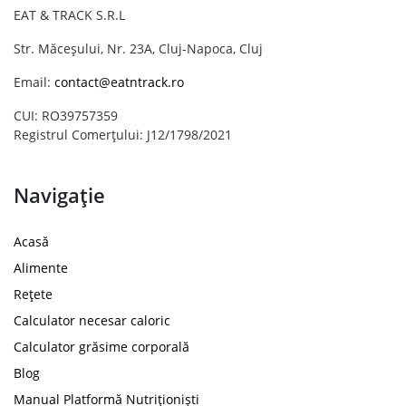
EAT & TRACK S.R.L
Str. Măceșului, Nr. 23A, Cluj-Napoca, Cluj
Email:
contact@eatntrack.ro
CUI: RO39757359
Registrul Comerțului: J12/1798/2021
Navigație
Acasă
Alimente
Rețete
Calculator necesar caloric
Calculator grăsime corporală
Blog
Manual Platformă Nutriționiști