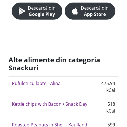
Descarcă din
Descarcă din
Google Play
App Store
Alte alimente din categoria
Snackuri
Pufuleti cu lapte - Alina
475.94
kCal
Kettle chips with Bacon • Snack Day
518
kCal
Roasted Peanuts in Shell - Kaufland
599