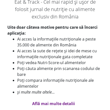
Eat & Track - Cel mai rapid și ușor de
folosit jurnal de nutriție cu alimente
exclusiv din România
Uite doar câteva motive pentru care să încerci
aplicația:
Ai acces la informațiile nutriționale a peste
35.000 de alimente din România
Ai acces la sute de rețete și idei de mese cu
informațiile nutriționale gata completate
Poți vedea Nutri-Score-ul alimentelor
Poți căuta alimente prin scanarea codului de
bare
Poți compara informațiile nutriționale ale
alimentelor
și multe multe altele...
Află mai multe detalii