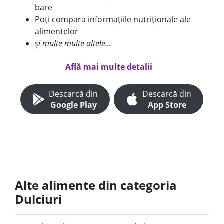
bare
Poți compara informațiile nutriționale ale
alimentelor
și multe multe altele...
Află mai multe detalii
Descarcă din
Descarcă din
Google Play
App Store
Alte alimente din categoria
Dulciuri