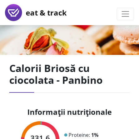
eat & track
Calorii Briosă cu
ciocolata - Panbino
Informații nutriționale
Proteine:
1%
331.6