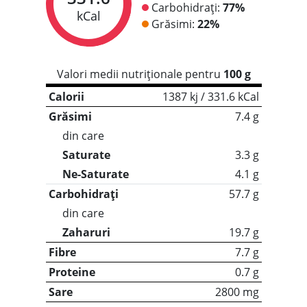
Carbohidrați:
77%
kCal
Grăsimi:
22%
Valori medii nutriționale pentru
100 g
Calorii
1387 kj / 331.6 kCal
Grăsimi
7.4 g
din care
Saturate
3.3 g
Ne-Saturate
4.1 g
Carbohidrați
57.7 g
din care
Zaharuri
19.7 g
Fibre
7.7 g
Proteine
0.7 g
Sare
2800 mg