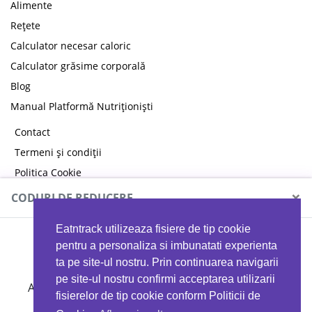
Alimente
Rețete
Calculator necesar caloric
Calculator grăsime corporală
Blog
Manual Platformă Nutriționiști
Contact
Termeni și condiții
Politica Cookie
Politica de confidențialitate
×
CODURI DE REDUCERE
Eatntrack utilizeaza fisiere de tip cookie
MYPROTEIN
pentru a personaliza si imbunatati experienta
ta pe site-ul nostru. Prin continuarea navigarii
pe site-ul nostru confirmi acceptarea utilizarii
Ai
40%
reducere la orice comandă folosind codul
fisierelor de tip cookie conform Politicii de
EATTRACK