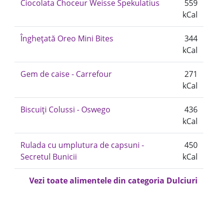
Ciocolata Choceur Weisse Spekulatius
559
kCal
Înghețată Oreo Mini Bites
344
kCal
Gem de caise - Carrefour
271
kCal
Biscuiți Colussi - Oswego
436
kCal
Rulada cu umplutura de capsuni -
450
Secretul Bunicii
kCal
Vezi toate alimentele din categoria Dulciuri