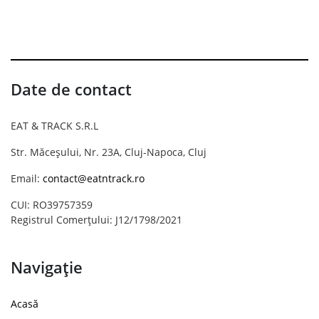
Date de contact
EAT & TRACK S.R.L
Str. Măceșului, Nr. 23A, Cluj-Napoca, Cluj
Email:
contact@eatntrack.ro
CUI: RO39757359
Registrul Comerțului: J12/1798/2021
Navigație
Acasă