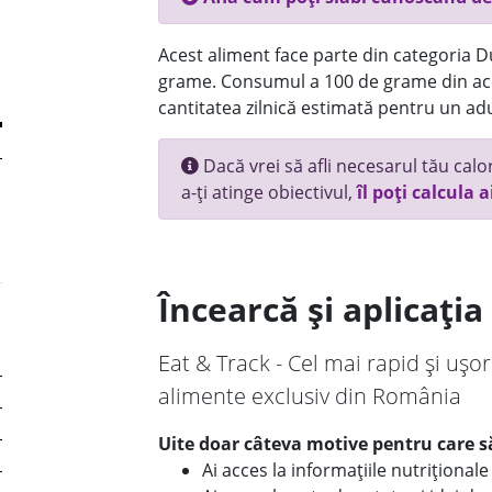
Acest aliment face parte din categoria Dul
grame. Consumul a 100 de grame din ace
cantitatea zilnică estimată pentru un adu
Dacă vrei să afli necesarul tău calori
a-ți atinge obiectivul,
îl poți calcula a
Încearcă și aplicați
Eat & Track - Cel mai rapid și ușor
alimente exclusiv din România
Uite doar câteva motive pentru care să
Ai acces la informațiile nutriționa