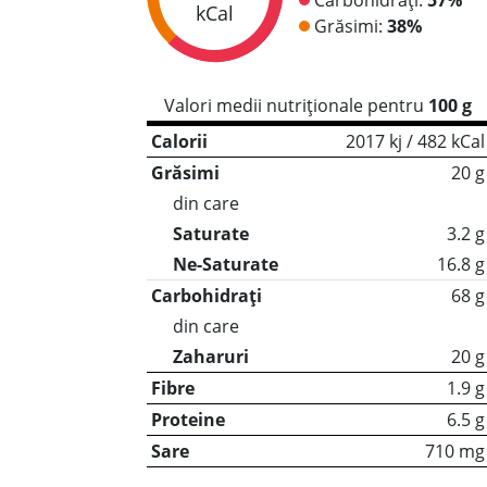
kCal
Grăsimi:
38%
Valori medii nutriționale pentru
100 g
Calorii
2017 kj / 482 kCal
Grăsimi
20 g
din care
Saturate
3.2 g
Ne-Saturate
16.8 g
Carbohidrați
68 g
din care
Zaharuri
20 g
Fibre
1.9 g
Proteine
6.5 g
Sare
710 mg