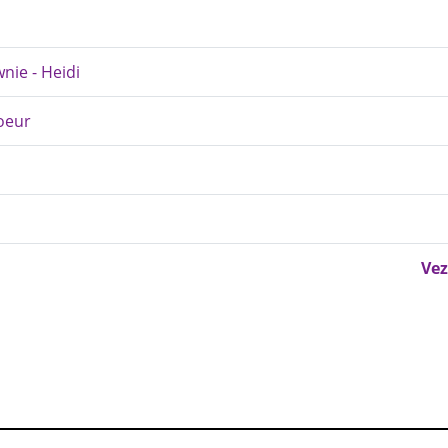
wnie - Heidi
oeur
Vez