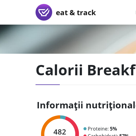
eat & track
Calorii Break
Informații nutriționa
Proteine:
5%
482
Carbohidrați:
57%