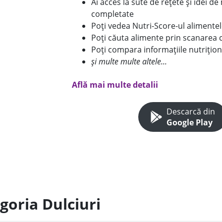
Ai acces la sute de rețete și idei d
completate
Poți vedea Nutri-Score-ul alimente
Poți căuta alimente prin scanarea 
Poți compara informațiile nutrițion
și multe multe altele...
Află mai multe detalii
Descarcă din
Google Play
goria Dulciuri