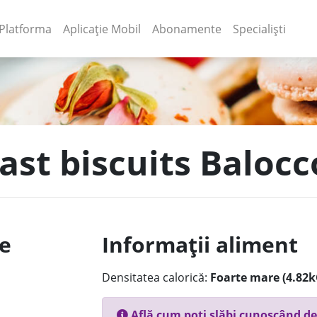
(current)
(current)
Platforma
Aplicație Mobil
Abonamente
Specialiști
fast biscuits Baloc
le
Informații aliment
Densitatea calorică:
Foarte mare (4.82k
Află cum poți slăbi cunoscând de