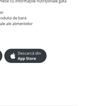
e mese cu informațiile nutriționale gata
lor
codului de bare
ale ale alimentelor
Descarcă din
App Store