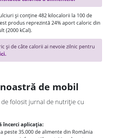
ciuri și conține 482 kilocalorii la 100 de
st produs reprezintă 24% aport caloric din
lt (2000 kCal).
c și de câte calorii ai nevoie zilnic pentru
ici.
a noastră de mobil
 de folosit jurnal de nutriție cu
 încerci aplicația:
le a peste 35.000 de alimente din România