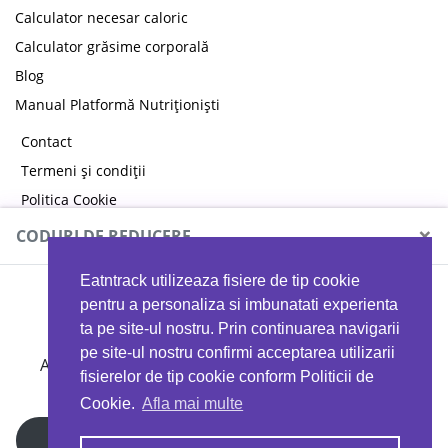
Calculator necesar caloric
Calculator grăsime corporală
Blog
Manual Platformă Nutriționiști
Contact
Termeni și condiții
Politica Cookie
Politica de confidențialitate
×
CODURI DE REDUCERE
Eatntrack utilizeaza fisiere de tip cookie
MYPROTEIN
pentru a personaliza si imbunatati experienta
ta pe site-ul nostru. Prin continuarea navigarii
pe site-ul nostru confirmi acceptarea utilizarii
Ai
40%
reducere la orice comandă folosind codul
fisierelor de tip cookie conform Politicii de
EATTRACK
Cookie.
Afla mai multe
Profită acum