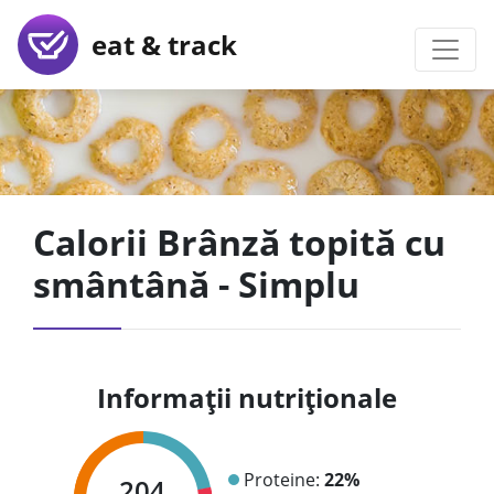
eat & track
Calorii Brânză topită cu
smântână - Simplu
Informații nutriționale
Proteine:
22%
204