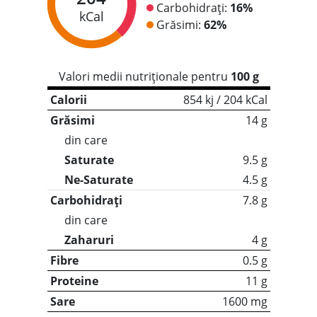
Carbohidrați:
16%
kCal
Grăsimi:
62%
Valori medii nutriționale pentru
100 g
Calorii
854 kj / 204 kCal
Grăsimi
14 g
din care
Saturate
9.5 g
Ne-Saturate
4.5 g
Carbohidrați
7.8 g
din care
Zaharuri
4 g
Fibre
0.5 g
Proteine
11 g
Sare
1600 mg