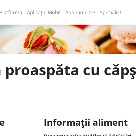
(current)
(current)
Platforma
Aplicație Mobil
Abonamente
Specialiști
a proaspăta cu căpș
le
Informații aliment