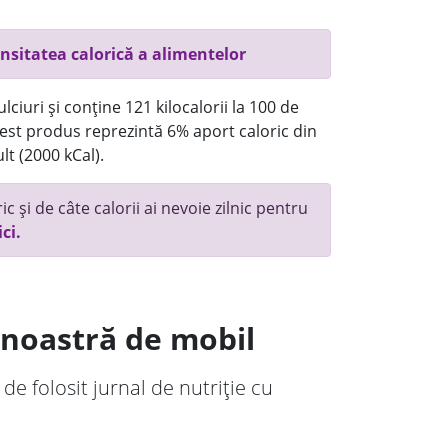
nsitatea calorică a alimentelor
ciuri și conține 121 kilocalorii la 100 de
st produs reprezintă 6% aport caloric din
lt (2000 kCal).
c și de câte calorii ai nevoie zilnic pentru
ici.
a noastră de mobil
 de folosit jurnal de nutriție cu