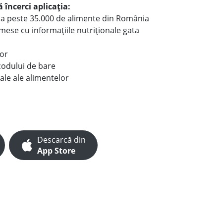
 încerci aplicația:
le a peste 35.000 de alimente din România
e mese cu informațiile nutriționale gata
lor
codului de bare
ale ale alimentelor
Descarcă din
App Store