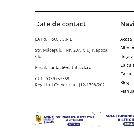
Date de contact
Navi
EAT & TRACK S.R.L
Acasă
Alimen
Str. Măceșului, Nr. 23A, Cluj-Napoca,
Cluj
Rețete
Calcul
Email:
contact@eatntrack.ro
Calcul
CUI: RO39757359
Blog
Registrul Comerțului: J12/1798/2021
Manual