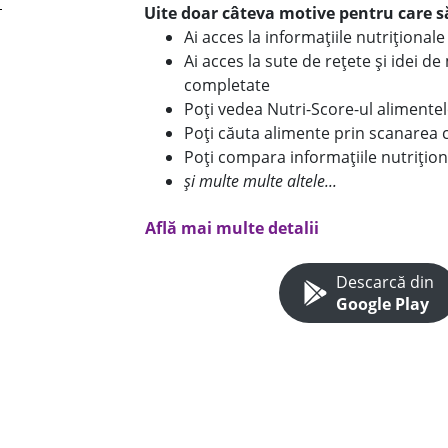
Uite doar câteva motive pentru care să
Ai acces la informațiile nutriționa
Ai acces la sute de rețete și idei d
completate
Poți vedea Nutri-Score-ul alimente
Poți căuta alimente prin scanarea 
Poți compara informațiile nutrițion
și multe multe altele...
Află mai multe detalii
Descarcă din
Google Play