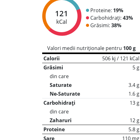
Proteine:
19%
121
Carbohidrați:
43%
kCal
Grăsimi:
38%
Valori medii nutriționale pentru
100 g
Calorii
506 kj / 121 kCal
Grăsimi
5 g
din care
Saturate
3.4 g
Ne-Saturate
1.6 g
Carbohidrați
13 g
din care
Zaharuri
12 g
Proteine
5.8 g
Sare
110 mg