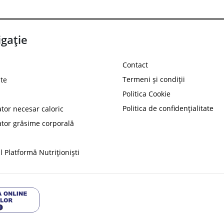
gație
Contact
Termeni și condiții
te
Politica Cookie
Politica de confidențialitate
ator necesar caloric
PROT
ator grăsime corporală
Ai
10%
reducere la
folosind codul
 Platformă Nutriționiști
Profită 