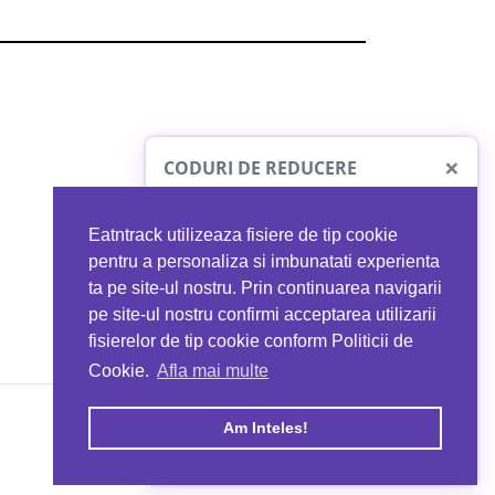
×
CODURI DE REDUCERE
Eatntrack utilizeaza fisiere de tip cookie
O41
MYPROTEIN
pentru a personaliza si imbunatati experienta
ta pe site-ul nostru. Prin continuarea navigarii
 orice comandă
Ai
40%
reducere la orice comandă
pe site-ul nostru confirmi acceptarea utilizarii
EATNTRACK
folosind codul
EATTRACK
fisierelor de tip cookie conform Politicii de
Cookie.
Afla mai multe
acum
Profită acum
Am Inteles!
Copyright © 2026 EAT & TRACK S.R.L