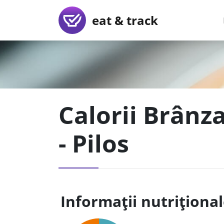
eat & track
Calorii Brânz
- Pilos
Informații nutriționa