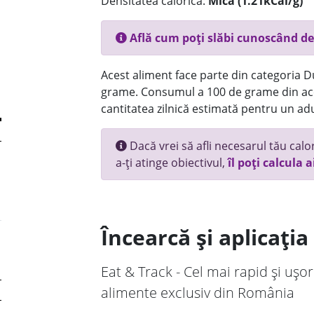
Densitatea calorică:
Mica (1.21kCal/g)
Află cum poți slăbi cunoscând de
Acest aliment face parte din categoria Dul
grame. Consumul a 100 de grame din ace
cantitatea zilnică estimată pentru un adu
Dacă vrei să afli necesarul tău calori
a-ți atinge obiectivul,
îl poți calcula a
Încearcă și aplicați
Eat & Track - Cel mai rapid și ușor
alimente exclusiv din România