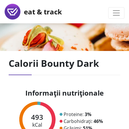
eat & track
Calorii Bounty Dark
Informații nutriționale
Proteine:
3%
493
Carbohidrați:
46%
kCal
Grăsimi:
51%