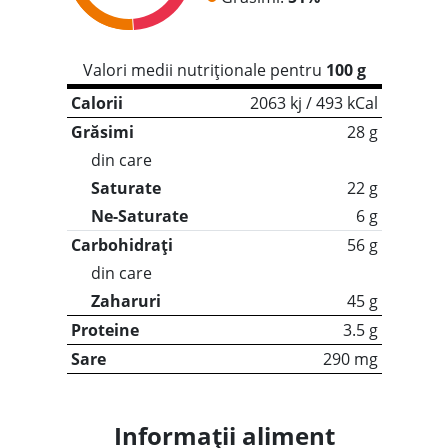
Valori medii nutriționale pentru
100 g
Calorii
2063 kj / 493 kCal
Grăsimi
28 g
din care
Saturate
22 g
Ne-Saturate
6 g
Carbohidrați
56 g
din care
Zaharuri
45 g
Proteine
3.5 g
Sare
290 mg
Informații aliment