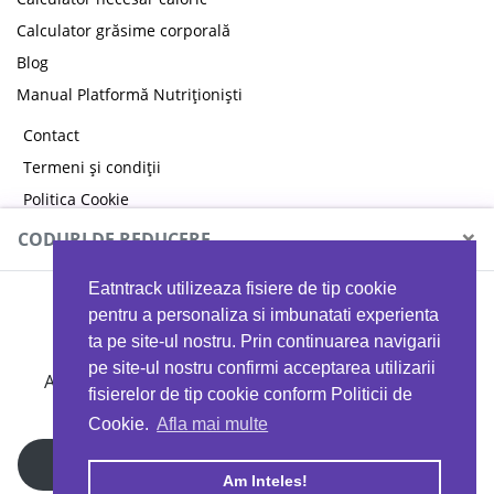
Calculator grăsime corporală
Blog
Manual Platformă Nutriționiști
Contact
Termeni și condiții
Politica Cookie
Politica de confidențialitate
×
CODURI DE REDUCERE
Eatntrack utilizeaza fisiere de tip cookie
MYPROTEIN
pentru a personaliza si imbunatati experienta
ta pe site-ul nostru. Prin continuarea navigarii
pe site-ul nostru confirmi acceptarea utilizarii
Ai
40%
reducere la orice comandă folosind codul
fisierelor de tip cookie conform Politicii de
EATTRACK
Cookie.
Afla mai multe
Profită acum
Am Inteles!