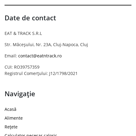
Date de contact
EAT & TRACK S.R.L
Str. Măceșului, Nr. 23A, Cluj-Napoca, Cluj
Email:
contact@eatntrack.ro
CUI: RO39757359
Registrul Comerțului: J12/1798/2021
Navigație
Acasă
Alimente
Rețete
Calculator necesar caloric