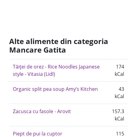
Alte alimente din categoria
Mancare Gatita
Tăiței de orez - Rice Noodles Japanese
174
style - Vitasia (Lidl)
kCal
Organic split pea soup Amy’s Kitchen
43
kCal
Zacusca cu fasole - Arovit
157.3
kCal
Piept de pui la cuptor
115