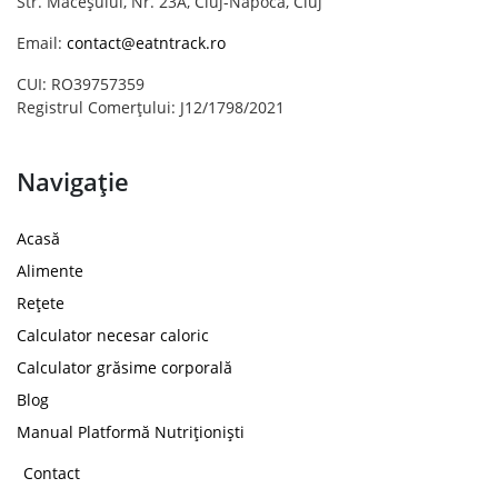
Str. Măceșului, Nr. 23A, Cluj-Napoca, Cluj
Email:
contact@eatntrack.ro
CUI: RO39757359
Registrul Comerțului: J12/1798/2021
Navigație
Acasă
Alimente
Rețete
Calculator necesar caloric
Calculator grăsime corporală
Blog
Manual Platformă Nutriționiști
Contact