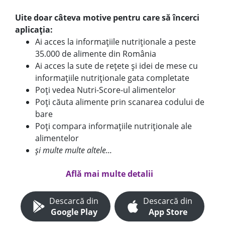
Uite doar câteva motive pentru care să încerci
aplicația:
Ai acces la informațiile nutriționale a peste
35.000 de alimente din România
Ai acces la sute de rețete și idei de mese cu
informațiile nutriționale gata completate
Poți vedea Nutri-Score-ul alimentelor
Poți căuta alimente prin scanarea codului de
bare
Poți compara informațiile nutriționale ale
alimentelor
și multe multe altele...
Află mai multe detalii
Descarcă din
Descarcă din
Google Play
App Store