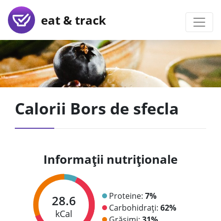
eat & track
Calorii Bors de sfecla
Informații nutriționale
Proteine:
7%
28.6
Carbohidrați:
62%
kCal
Grăsimi:
31%