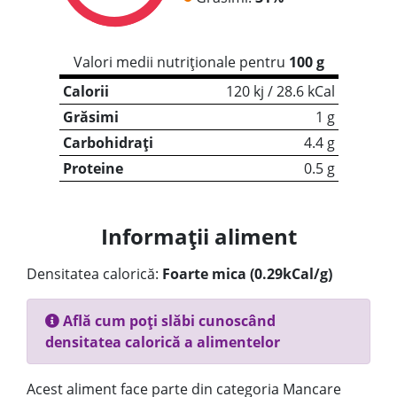
Valori medii nutriționale pentru
100 g
Calorii
120 kj / 28.6 kCal
Grăsimi
1 g
Carbohidrați
4.4 g
Proteine
0.5 g
Informații aliment
Densitatea calorică:
Foarte mica (0.29kCal/g)
Află cum poți slăbi cunoscând
densitatea calorică a alimentelor
Acest aliment face parte din categoria Mancare