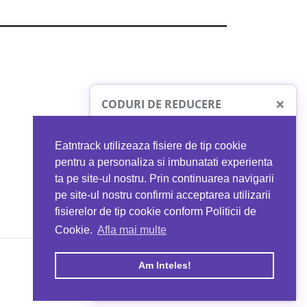
×
CODURI DE REDUCERE
Eatntrack utilizeaza fisiere de tip cookie
O41
MYPROTEIN
pentru a personaliza si imbunatati experienta
ta pe site-ul nostru. Prin continuarea navigarii
 orice comandă
Ai
40%
reducere la orice comandă
pe site-ul nostru confirmi acceptarea utilizarii
EATNTRACK
folosind codul
EATTRACK
fisierelor de tip cookie conform Politicii de
Cookie.
Afla mai multe
acum
Profită acum
Am Inteles!
Copyright © 2026 EAT & TRACK S.R.L