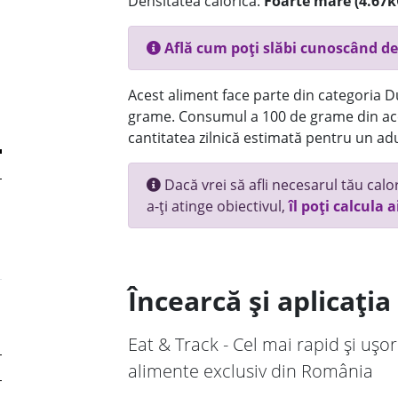
Densitatea calorică:
Foarte mare (4.67k
Află cum poți slăbi cunoscând de
Acest aliment face parte din categoria Dul
grame. Consumul a 100 de grame din ace
cantitatea zilnică estimată pentru un adu
Dacă vrei să afli necesarul tău calori
a-ți atinge obiectivul,
îl poți calcula a
Încearcă și aplicați
Eat & Track - Cel mai rapid și ușor
alimente exclusiv din România