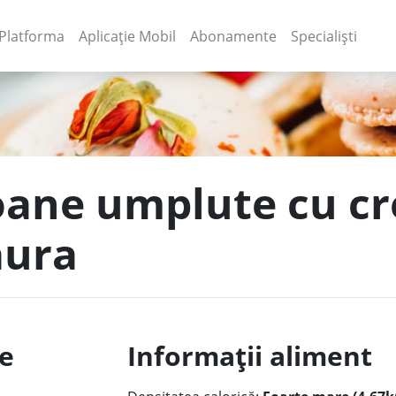
(current)
(current)
Platforma
Aplicație Mobil
Abonamente
Specialiști
oane umplute cu c
aura
le
Informații aliment