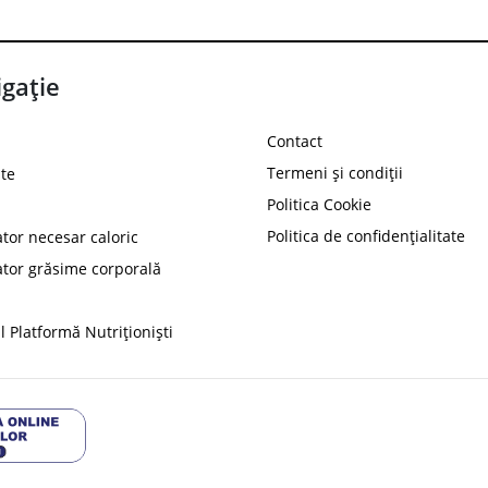
gație
Contact
Termeni și condiții
te
Politica Cookie
Politica de confidențialitate
ator necesar caloric
PROT
ator grăsime corporală
Ai
10%
reducere la
folosind codul
 Platformă Nutriționiști
Profită 