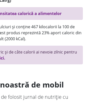
Cal/g)
nsitatea calorică a alimentelor
ciuri și conține 467 kilocalorii la 100 de
st produs reprezintă 23% aport caloric din
lt (2000 kCal).
c și de câte calorii ai nevoie zilnic pentru
ici.
a noastră de mobil
 de folosit jurnal de nutriție cu