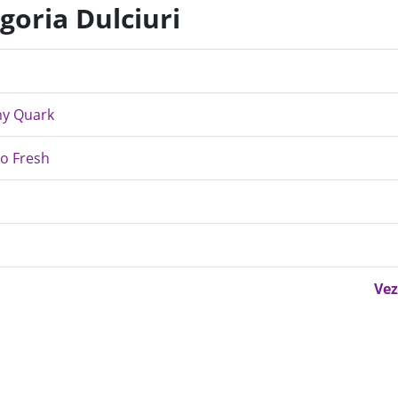
goria Dulciuri
amy Quark
so Fresh
Vez