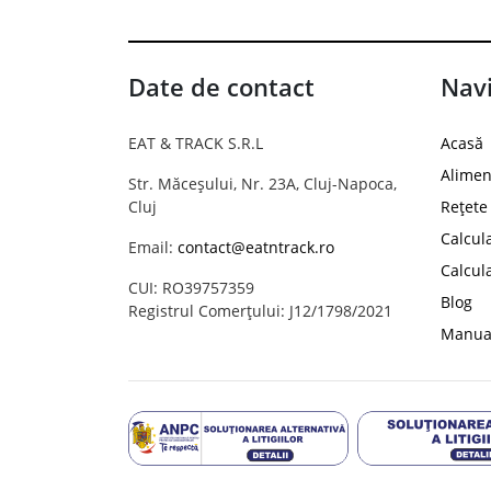
Date de contact
Navi
EAT & TRACK S.R.L
Acasă
Alimen
Str. Măceșului, Nr. 23A, Cluj-Napoca,
Cluj
Rețete
Calcul
Email:
contact@eatntrack.ro
Calcul
CUI: RO39757359
Blog
Registrul Comerțului: J12/1798/2021
Manual