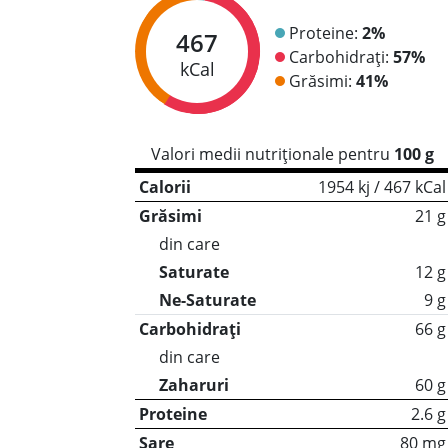
Proteine:
2%
467
Carbohidrați:
57%
kCal
Grăsimi:
41%
Valori medii nutriționale pentru
100 g
Calorii
1954 kj / 467 kCal
Grăsimi
21 g
din care
Saturate
12 g
Ne-Saturate
9 g
Carbohidrați
66 g
din care
Zaharuri
60 g
Proteine
2.6 g
Sare
80 mg