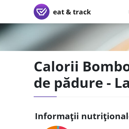
eat & track
Calorii Bomb
de pădure - L
Informații nutriționa