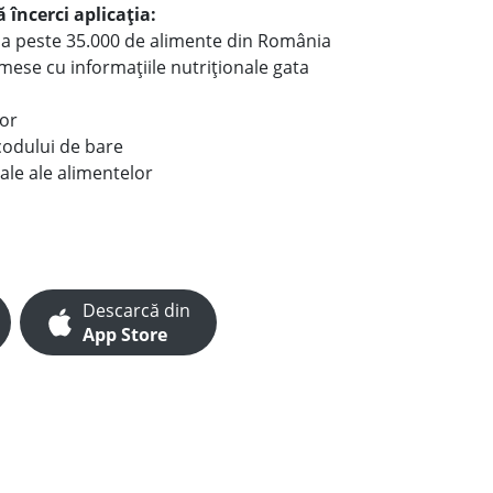
 încerci aplicația:
le a peste 35.000 de alimente din România
e mese cu informațiile nutriționale gata
lor
codului de bare
ale ale alimentelor
Descarcă din
App Store