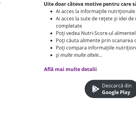
Uite doar câteva motive pentru care să
Ai acces la informațiile nutriționa
Ai acces la sute de rețete și idei d
completate
Poți vedea Nutri-Score-ul alimente
Poți căuta alimente prin scanarea 
Poți compara informațiile nutrițion
și multe multe altele...
Află mai multe detalii
Descarcă din
Google Play