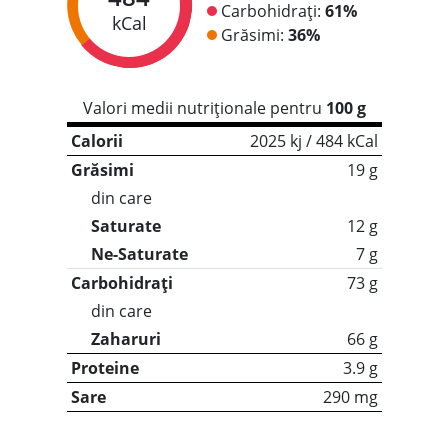
Carbohidrați:
61%
kCal
Grăsimi:
36%
Valori medii nutriționale pentru
100 g
Calorii
2025 kj / 484 kCal
Grăsimi
19 g
din care
Saturate
12 g
Ne-Saturate
7 g
Carbohidrați
73 g
din care
Zaharuri
66 g
Proteine
3.9 g
Sare
290 mg