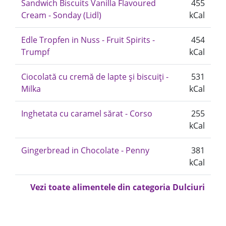
Sandwich Biscuits Vanilla Flavoured
455
Cream - Sonday (Lidl)
kCal
Edle Tropfen in Nuss - Fruit Spirits -
454
Trumpf
kCal
Ciocolată cu cremă de lapte și biscuiți -
531
Milka
kCal
Inghetata cu caramel sărat - Corso
255
kCal
Gingerbread in Chocolate - Penny
381
kCal
Vezi toate alimentele din categoria Dulciuri