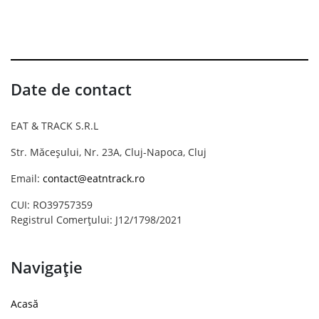
Date de contact
EAT & TRACK S.R.L
Str. Măceșului, Nr. 23A, Cluj-Napoca, Cluj
Email:
contact@eatntrack.ro
CUI: RO39757359
Registrul Comerțului: J12/1798/2021
Navigație
Acasă