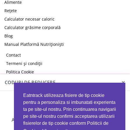
Alimente
Rețete
Calculator necesar caloric
Calculator grăsime corporală
Blog
Manual Platformă Nutriționiști
Contact
Termeni și condiții
Politica Cookie
Politica de confidențialitate
×
CODURI DE REDUCERE
Eatntrack utilizeaza fisiere de tip cookie
MYPROTEIN
pentru a personaliza si imbunatati experienta
ta pe site-ul nostru. Prin continuarea navigarii
pe site-ul nostru confirmi acceptarea utilizarii
Ai
40%
reducere la orice comandă folosind codul
fisierelor de tip cookie conform Politicii de
EATTRACK