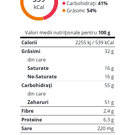
Carbohidrați:
41%
kCal
Grăsimi:
54%
Valori medii nutriționale pentru
100 g
Calorii
2255 kj / 539 kCal
Grăsimi
32 g
din care
Saturate
16 g
Ne-Saturate
16 g
Carbohidrați
55 g
din care
Zaharuri
51 g
Fibre
2.4 g
Proteine
6.3 g
Sare
220 mg