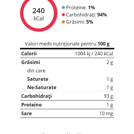
Proteine:
1%
240
Carbohidrați:
94%
kCal
Grăsimi:
5%
Valori medii nutriționale pentru
100 g
Calorii
1004 kj / 240 kCal
Grăsimi
2 g
din care
Saturate
1 g
Ne-Saturate
1 g
Carbohidrați
93 g
Proteine
1 g
Sare
10 mg