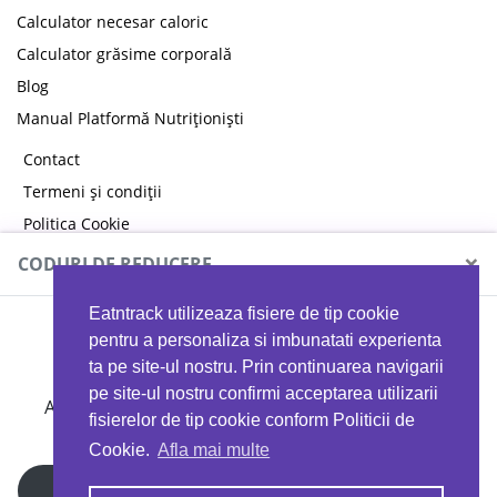
Calculator necesar caloric
Calculator grăsime corporală
Blog
Manual Platformă Nutriționiști
Contact
Termeni și condiții
Politica Cookie
Politica de confidențialitate
×
CODURI DE REDUCERE
Eatntrack utilizeaza fisiere de tip cookie
MYPROTEIN
pentru a personaliza si imbunatati experienta
ta pe site-ul nostru. Prin continuarea navigarii
pe site-ul nostru confirmi acceptarea utilizarii
Ai
40%
reducere la orice comandă folosind codul
fisierelor de tip cookie conform Politicii de
EATTRACK
Cookie.
Afla mai multe
Profită acum