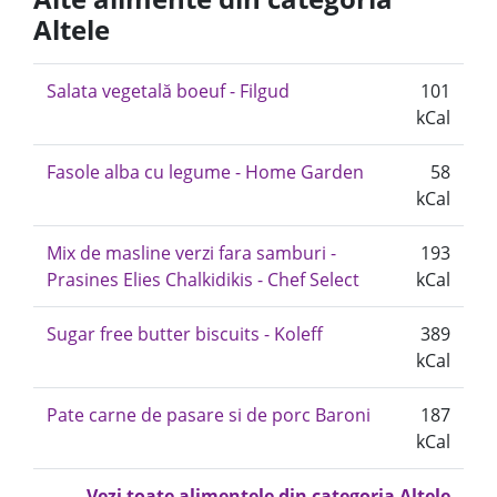
Altele
Salata vegetală boeuf - Filgud
101
kCal
Fasole alba cu legume - Home Garden
58
kCal
Mix de masline verzi fara samburi -
193
Prasines Elies Chalkidikis - Chef Select
kCal
Sugar free butter biscuits - Koleff
389
kCal
Pate carne de pasare si de porc Baroni
187
kCal
Vezi toate alimentele din categoria Altele