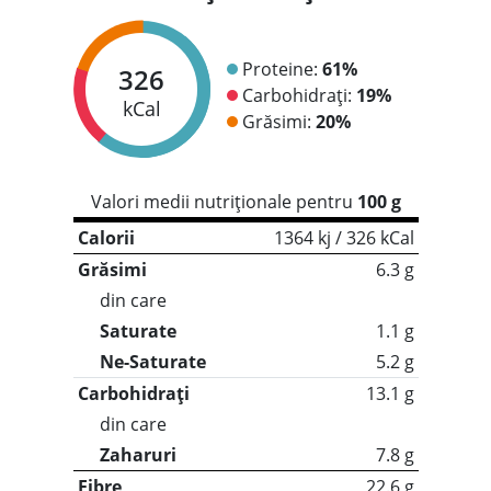
Proteine:
61%
326
Carbohidrați:
19%
kCal
Grăsimi:
20%
Valori medii nutriționale pentru
100 g
Calorii
1364 kj / 326 kCal
Grăsimi
6.3 g
din care
Saturate
1.1 g
Ne-Saturate
5.2 g
Carbohidrați
13.1 g
din care
Zaharuri
7.8 g
Fibre
22.6 g