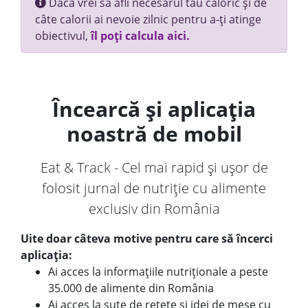
Dacă vrei să afli necesarul tău caloric și de
câte calorii ai nevoie zilnic pentru a-ți atinge
obiectivul,
îl poți calcula aici.
Încearcă și aplicația
noastră de mobil
Eat & Track - Cel mai rapid și ușor de
folosit jurnal de nutriție cu alimente
exclusiv din România
Uite doar câteva motive pentru care să încerci
aplicația:
Ai acces la informațiile nutriționale a peste
35.000 de alimente din România
Ai acces la sute de rețete și idei de mese cu