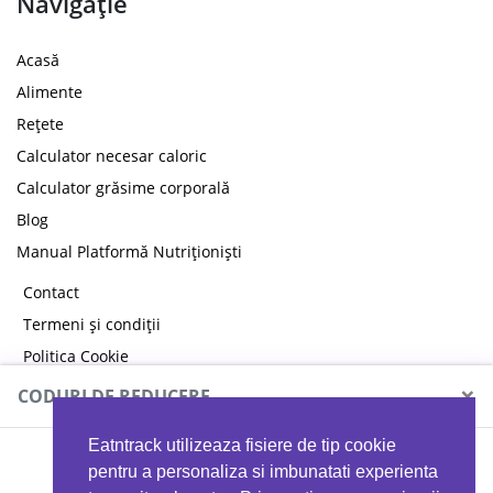
Navigație
Acasă
Alimente
Rețete
Calculator necesar caloric
Calculator grăsime corporală
Blog
Manual Platformă Nutriționiști
Contact
Termeni și condiții
Politica Cookie
Politica de confidențialitate
×
CODURI DE REDUCERE
Eatntrack utilizeaza fisiere de tip cookie
MYPROTEIN
pentru a personaliza si imbunatati experienta