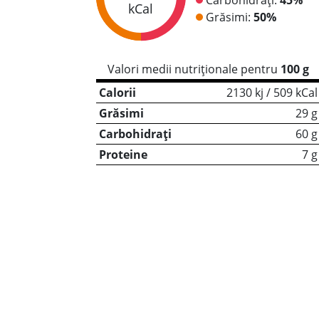
kCal
Grăsimi:
50%
Valori medii nutriționale pentru
100 g
Calorii
2130 kj / 509 kCal
Grăsimi
29 g
Carbohidrați
60 g
Proteine
7 g