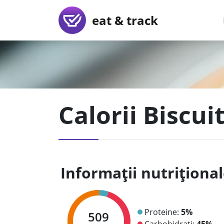
eat & track
Calorii Biscui
Informații nutriționa
Proteine:
5%
509
Carbohidrați:
45%