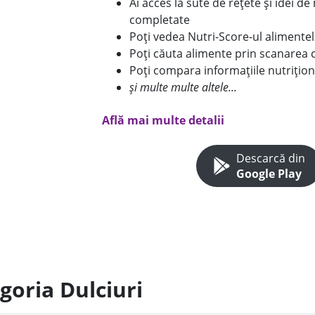
Ai acces la sute de rețete și idei d
completate
Poți vedea Nutri-Score-ul alimente
Poți căuta alimente prin scanarea 
Poți compara informațiile nutrițion
și multe multe altele...
Află mai multe detalii
Descarcă din
Google Play
goria Dulciuri