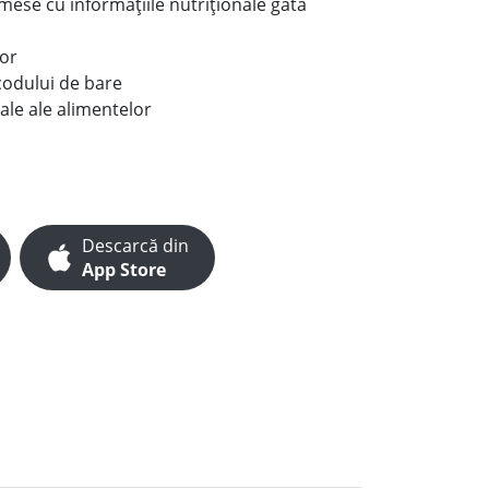
e mese cu informațiile nutriționale gata
lor
codului de bare
ale ale alimentelor
Descarcă din
App Store