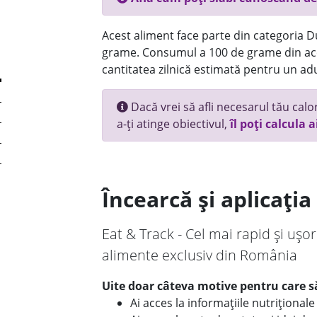
Acest aliment face parte din categoria Dul
grame. Consumul a 100 de grame din ace
cantitatea zilnică estimată pentru un adu
Dacă vrei să afli necesarul tău calori
a-ți atinge obiectivul,
îl poți calcula a
Încearcă și aplicați
Eat & Track - Cel mai rapid și ușor
alimente exclusiv din România
Uite doar câteva motive pentru care să
Ai acces la informațiile nutriționa