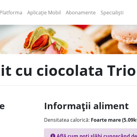
(current)
(current)
Platforma
Aplicație Mobil
Abonamente
Specialiști
tit cu ciocolata Tri
le
Informații aliment
Densitatea calorică:
Foarte mare (5.09k
Află cum poți slăbi cunoscând de