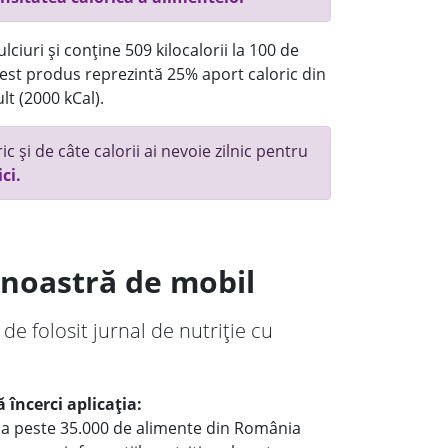
ciuri și conține 509 kilocalorii la 100 de
st produs reprezintă 25% aport caloric din
lt (2000 kCal).
c și de câte calorii ai nevoie zilnic pentru
ici.
a noastră de mobil
 de folosit jurnal de nutriție cu
 încerci aplicația:
le a peste 35.000 de alimente din România