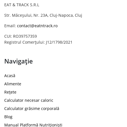
EAT & TRACK S.R.L
Str. Măceșului, Nr. 23A, Cluj-Napoca, Cluj
Email:
contact@eatntrack.ro
CUI: RO39757359
Registrul Comerțului: J12/1798/2021
Navigație
Acasă
Alimente
Rețete
Calculator necesar caloric
Calculator grăsime corporală
Blog
Manual Platformă Nutriționiști