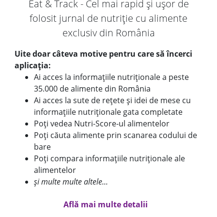
Eat & Track - Cel mai rapid și ușor de
folosit jurnal de nutriție cu alimente
exclusiv din România
Uite doar câteva motive pentru care să încerci
aplicația:
Ai acces la informațiile nutriționale a peste
35.000 de alimente din România
Ai acces la sute de rețete și idei de mese cu
informațiile nutriționale gata completate
Poți vedea Nutri-Score-ul alimentelor
Poți căuta alimente prin scanarea codului de
bare
Poți compara informațiile nutriționale ale
alimentelor
și multe multe altele...
Află mai multe detalii