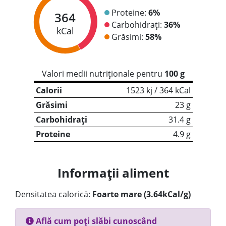
Proteine:
6%
364
Carbohidrați:
36%
kCal
Grăsimi:
58%
Valori medii nutriționale pentru
100 g
Calorii
1523 kj / 364 kCal
Grăsimi
23 g
Carbohidrați
31.4 g
Proteine
4.9 g
Informații aliment
Densitatea calorică:
Foarte mare (3.64kCal/g)
Află cum poți slăbi cunoscând