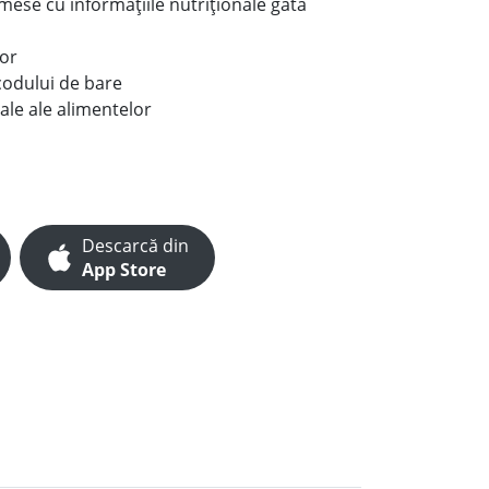
e mese cu informațiile nutriționale gata
lor
codului de bare
ale ale alimentelor
Descarcă din
App Store