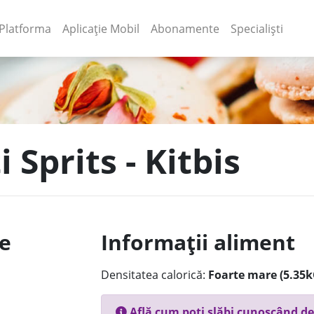
(current)
(current)
Platforma
Aplicație Mobil
Abonamente
Specialiști
i Sprits - Kitbis
le
Informații aliment
Densitatea calorică:
Foarte mare (5.35k
Află cum poți slăbi cunoscând de