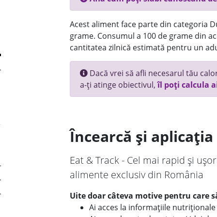
Acest aliment face parte din categoria Dul
grame. Consumul a 100 de grame din ace
cantitatea zilnică estimată pentru un adu
Dacă vrei să afli necesarul tău calori
a-ți atinge obiectivul,
îl poți calcula a
Încearcă și aplicați
Eat & Track - Cel mai rapid și ușor
alimente exclusiv din România
Uite doar câteva motive pentru care să
Ai acces la informațiile nutriționa