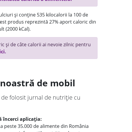
ciuri și conține 535 kilocalorii la 100 de
st produs reprezintă 27% aport caloric din
lt (2000 kCal).
c și de câte calorii ai nevoie zilnic pentru
ici.
a noastră de mobil
 de folosit jurnal de nutriție cu
 încerci aplicația:
le a peste 35.000 de alimente din România