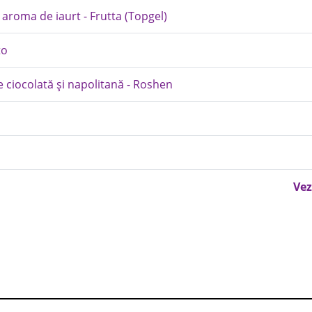
 aroma de iaurt - Frutta (Topgel)
to
 ciocolată și napolitană - Roshen
Vez