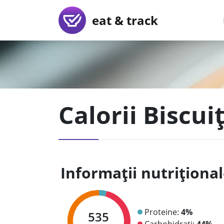
eat & track
Calorii Biscuiț
Informații nutriționa
Proteine:
4%
535
Carbohidrați:
44%