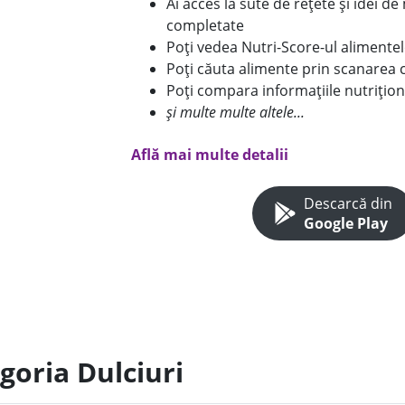
Ai acces la sute de rețete și idei d
completate
Poți vedea Nutri-Score-ul alimente
Poți căuta alimente prin scanarea 
Poți compara informațiile nutrițion
și multe multe altele...
Află mai multe detalii
Descarcă din
Google Play
goria Dulciuri