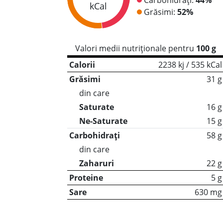
kCal
Grăsimi:
52%
Valori medii nutriționale pentru
100 g
Calorii
2238 kj / 535 kCal
Grăsimi
31 g
din care
Saturate
16 g
Ne-Saturate
15 g
Carbohidrați
58 g
din care
Zaharuri
22 g
Proteine
5 g
Sare
630 mg