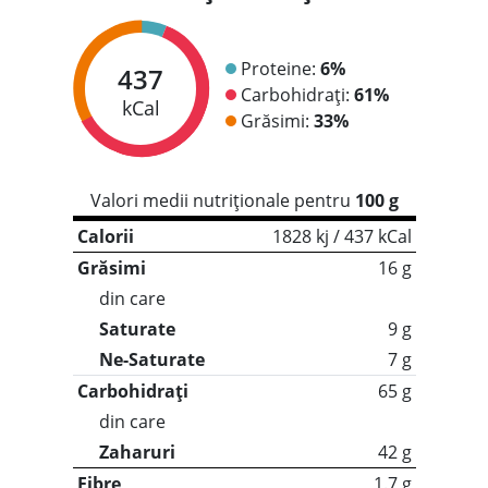
Proteine:
6%
437
Carbohidrați:
61%
kCal
Grăsimi:
33%
Valori medii nutriționale pentru
100 g
Calorii
1828 kj / 437 kCal
Grăsimi
16 g
din care
Saturate
9 g
Ne-Saturate
7 g
Carbohidrați
65 g
din care
Zaharuri
42 g
Fibre
1.7 g