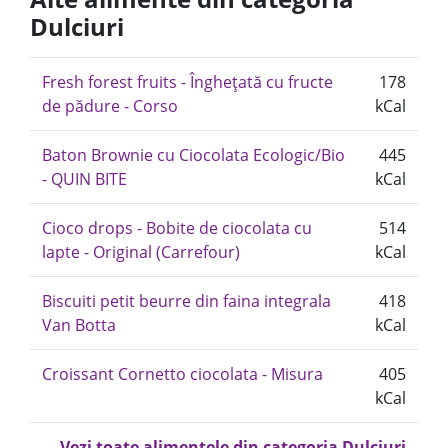
Dulciuri
Fresh forest fruits - Înghețată cu fructe
178
de pădure - Corso
kCal
Baton Brownie cu Ciocolata Ecologic/Bio
445
- QUIN BITE
kCal
Cioco drops - Bobite de ciocolata cu
514
lapte - Original (Carrefour)
kCal
Biscuiti petit beurre din faina integrala
418
Van Botta
kCal
Croissant Cornetto ciocolata - Misura
405
kCal
Vezi toate alimentele din categoria Dulciuri