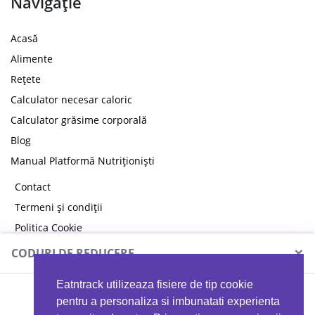
Navigație
Acasă
Alimente
Rețete
Calculator necesar caloric
Calculator grăsime corporală
Blog
Manual Platformă Nutriționiști
Contact
Termeni și condiții
Politica Cookie
Politica de confidențialitate
×
CODURI DE REDUCERE
Eatntrack utilizeaza fisiere de tip cookie
MYPROTEIN
pentru a personaliza si imbunatati experienta