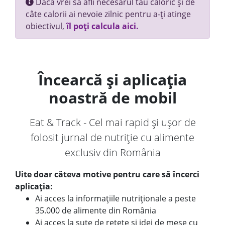
Dacă vrei să afli necesarul tău caloric și de
câte calorii ai nevoie zilnic pentru a-ți atinge
obiectivul,
îl poți calcula aici.
Încearcă și aplicația
noastră de mobil
Eat & Track - Cel mai rapid și ușor de
folosit jurnal de nutriție cu alimente
exclusiv din România
Uite doar câteva motive pentru care să încerci
aplicația:
Ai acces la informațiile nutriționale a peste
35.000 de alimente din România
Ai acces la sute de rețete și idei de mese cu