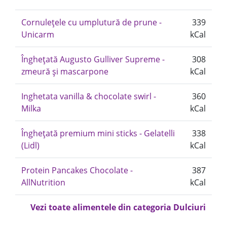
Cornulețele cu umplutură de prune -
339
Unicarm
kCal
Înghețată Augusto Gulliver Supreme -
308
zmeură și mascarpone
kCal
Inghetata vanilla & chocolate swirl -
360
Milka
kCal
Înghețată premium mini sticks - Gelatelli
338
(Lidl)
kCal
Protein Pancakes Chocolate -
387
AllNutrition
kCal
Vezi toate alimentele din categoria Dulciuri