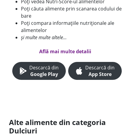
Poți vedea Nutri-Score-ul alimentelor
Poți căuta alimente prin scanarea codului de
bare
Poți compara informațiile nutriționale ale
alimentelor
și multe multe altele...
Află mai multe detalii
Descarcă din
Descarcă din
Google Play
App Store
Alte alimente din categoria
Dulciuri