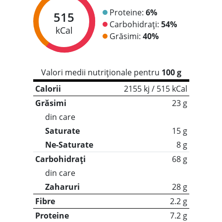
Proteine:
6%
515
Carbohidrați:
54%
kCal
Grăsimi:
40%
Valori medii nutriționale pentru
100 g
Calorii
2155 kj / 515 kCal
Grăsimi
23 g
din care
Saturate
15 g
Ne-Saturate
8 g
Carbohidrați
68 g
din care
Zaharuri
28 g
Fibre
2.2 g
Proteine
7.2 g