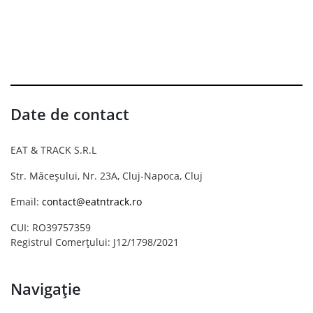
Date de contact
EAT & TRACK S.R.L
Str. Măceșului, Nr. 23A, Cluj-Napoca, Cluj
Email:
contact@eatntrack.ro
CUI: RO39757359
Registrul Comerțului: J12/1798/2021
Navigație