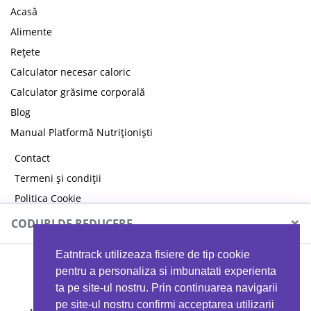
Acasă
Alimente
Rețete
Calculator necesar caloric
Calculator grăsime corporală
Blog
Manual Platformă Nutriționiști
Contact
Termeni și condiții
Politica Cookie
Politica de confidențialitate
×
CODURI DE REDUCERE
Eatntrack utilizeaza fisiere de tip cookie
MYPROTEIN
pentru a personaliza si imbunatati experienta
ta pe site-ul nostru. Prin continuarea navigarii
pe site-ul nostru confirmi acceptarea utilizarii