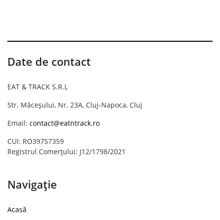
Date de contact
EAT & TRACK S.R.L
Str. Măceșului, Nr. 23A, Cluj-Napoca, Cluj
Email:
contact@eatntrack.ro
CUI: RO39757359
Registrul Comerțului: J12/1798/2021
Navigație
Acasă