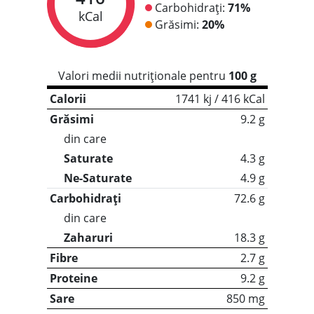
Carbohidrați:
71%
kCal
Grăsimi:
20%
Valori medii nutriționale pentru
100 g
Calorii
1741 kj / 416 kCal
Grăsimi
9.2 g
din care
Saturate
4.3 g
Ne-Saturate
4.9 g
Carbohidrați
72.6 g
din care
Zaharuri
18.3 g
Fibre
2.7 g
Proteine
9.2 g
Sare
850 mg