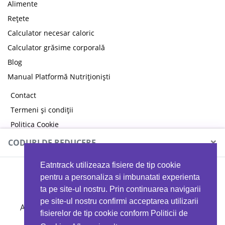
Alimente
Rețete
Calculator necesar caloric
Calculator grăsime corporală
Blog
Manual Platformă Nutriționiști
Contact
Termeni și condiții
Politica Cookie
Politica de confidențialitate
×
CODURI DE REDUCERE
Eatntrack utilizeaza fisiere de tip cookie
MYPROTEIN
pentru a personaliza si imbunatati experienta
ta pe site-ul nostru. Prin continuarea navigarii
pe site-ul nostru confirmi acceptarea utilizarii
Ai
40%
reducere la orice comandă folosind codul
fisierelor de tip cookie conform Politicii de
EATTRACK