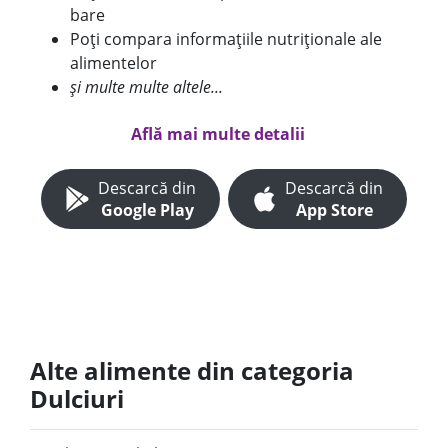
bare
Poți compara informațiile nutriționale ale
alimentelor
și multe multe altele...
Află mai multe detalii
Descarcă din
Descarcă din
Google Play
App Store
Alte alimente din categoria
Dulciuri