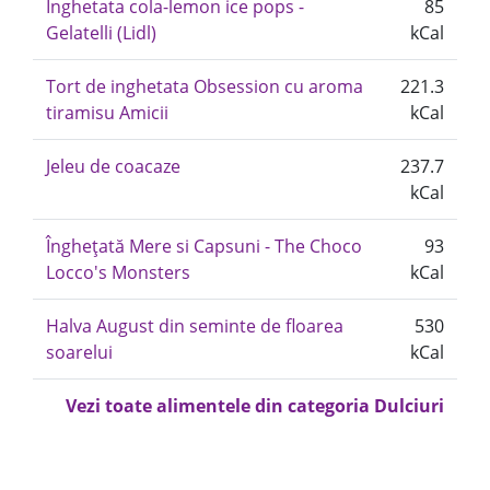
Inghetata cola-lemon ice pops -
85
Gelatelli (Lidl)
kCal
Tort de inghetata Obsession cu aroma
221.3
tiramisu Amicii
kCal
Jeleu de coacaze
237.7
kCal
Înghețată Mere si Capsuni - The Choco
93
Locco's Monsters
kCal
Halva August din seminte de floarea
530
soarelui
kCal
Vezi toate alimentele din categoria Dulciuri