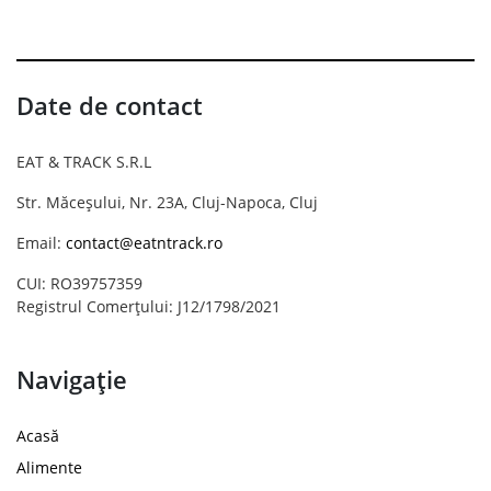
Date de contact
EAT & TRACK S.R.L
Str. Măceșului, Nr. 23A, Cluj-Napoca, Cluj
Email:
contact@eatntrack.ro
CUI: RO39757359
Registrul Comerțului: J12/1798/2021
Navigație
Acasă
Alimente