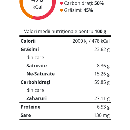
Carbohidrați:
50%
kCal
Grăsimi:
45%
Valori medii nutriționale pentru
100 g
Calorii
2000 kj / 478 kCal
Grăsimi
23.62 g
din care
Saturate
8.36 g
Ne-Saturate
15.26 g
Carbohidrați
59.85 g
din care
Zaharuri
27.11 g
Proteine
6.53 g
Sare
130 mg