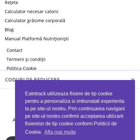
Rețete
Calculator necesar caloric
Calculator grăsime corporală
Blog
Manual Platformă Nutriționiști
Contact
Termeni și condiții
Politica Cookie
Politica de confidențialitate
×
CODURI DE REDUCERE
Eatntrack utilizeaza fisiere de tip cookie
MYPROTEIN
pentru a personaliza si imbunatati experienta
ta pe site-ul nostru. Prin continuarea navigarii
pe site-ul nostru confirmi acceptarea utilizarii
Ai
40%
reducere la orice comandă folosind codul
fisierelor de tip cookie conform Politicii de
EATTRACK
Cookie.
Afla mai multe