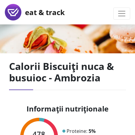
eat & track
Calorii Biscuiți nuca &
busuioc - Ambrozia
Informații nutriționale
Proteine:
5%
478