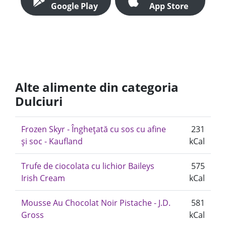
Google Play
App Store
Alte alimente din categoria
Dulciuri
Frozen Skyr - Înghețată cu sos cu afine
231
și soc - Kaufland
kCal
Trufe de ciocolata cu lichior Baileys
575
Irish Cream
kCal
Mousse Au Chocolat Noir Pistache - J.D.
581
Gross
kCal