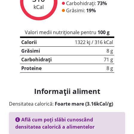
Carbohidrați:
73%
kCal
Grăsimi:
19%
Valori medii nutriționale pentru
100 g
Calorii
1322 kj / 316 kCal
Grăsimi
8 g
Carbohidrați
71 g
Proteine
8 g
Informații aliment
Densitatea calorică:
Foarte mare (3.16kCal/g)
Află cum poți slăbi cunoscând
densitatea calorică a alimentelor