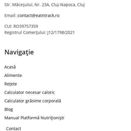
Str. Măceșului, Nr. 23A, Cluj-Napoca, Cluj
Email:
contact@eatntrack.ro
CUI: RO39757359
Registrul Comerțului: J12/1798/2021
Navigație
Acasă
Alimente
Rețete
Calculator necesar caloric
Calculator grăsime corporală
Blog
Manual Platformă Nutriționiști
Contact