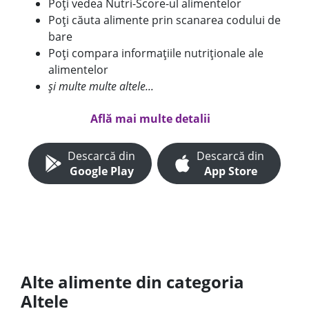
Poți vedea Nutri-Score-ul alimentelor
Poți căuta alimente prin scanarea codului de
bare
Poți compara informațiile nutriționale ale
alimentelor
și multe multe altele...
Află mai multe detalii
Descarcă din
Descarcă din
Google Play
App Store
Alte alimente din categoria
Altele