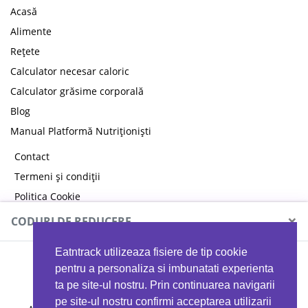
Acasă
Alimente
Rețete
Calculator necesar caloric
Calculator grăsime corporală
Blog
Manual Platformă Nutriționiști
Contact
Termeni și condiții
Politica Cookie
Politica de confidențialitate
×
CODURI DE REDUCERE
Eatntrack utilizeaza fisiere de tip cookie
MYPROTEIN
pentru a personaliza si imbunatati experienta
ta pe site-ul nostru. Prin continuarea navigarii
pe site-ul nostru confirmi acceptarea utilizarii