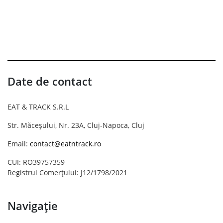
Date de contact
EAT & TRACK S.R.L
Str. Măceșului, Nr. 23A, Cluj-Napoca, Cluj
Email:
contact@eatntrack.ro
CUI: RO39757359
Registrul Comerțului: J12/1798/2021
Navigație