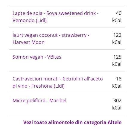
Lapte de soia - Soya sweetened drink -
40
Vemondo (Lidl)
kCal
Iaurt vegan coconut - strawberry -
122
Harvest Moon
kCal
Somon vegan - VBites
125
kCal
Castraveciori murati - Cetriolini all'aceto
18
di vino - Freshona (Lidl)
kCal
Miere poliflora - Maribel
302
kCal
Vezi toate alimentele din categoria Altele