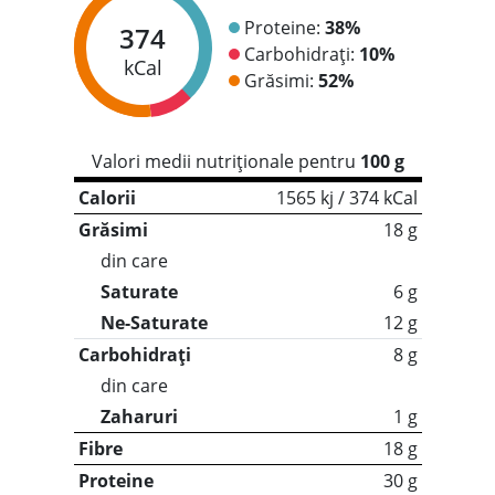
Proteine:
38%
374
Carbohidrați:
10%
kCal
Grăsimi:
52%
Valori medii nutriționale pentru
100 g
Calorii
1565 kj / 374 kCal
Grăsimi
18 g
din care
Saturate
6 g
Ne-Saturate
12 g
Carbohidrați
8 g
din care
Zaharuri
1 g
Fibre
18 g
Proteine
30 g