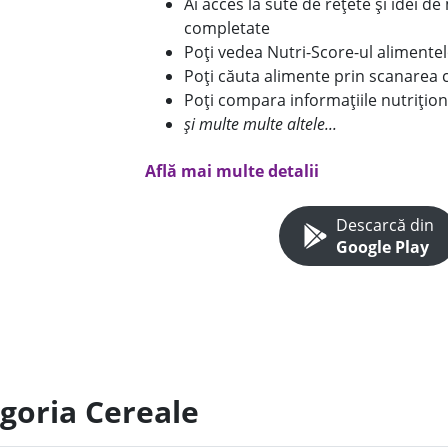
Ai acces la sute de rețete și idei d
completate
Poți vedea Nutri-Score-ul alimente
Poți căuta alimente prin scanarea 
Poți compara informațiile nutrițion
și multe multe altele...
Află mai multe detalii
Descarcă din
Google Play
egoria Cereale