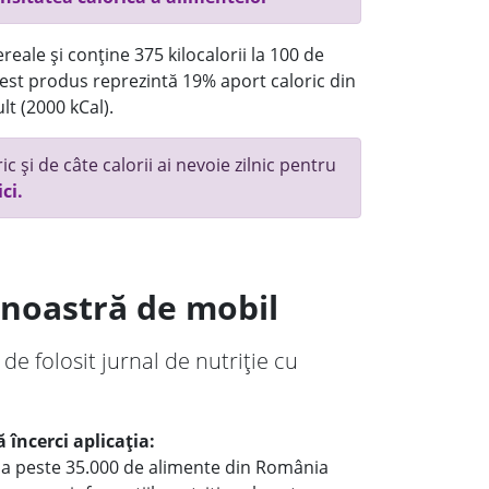
reale și conține 375 kilocalorii la 100 de
st produs reprezintă 19% aport caloric din
lt (2000 kCal).
c și de câte calorii ai nevoie zilnic pentru
ici.
a noastră de mobil
 de folosit jurnal de nutriție cu
 încerci aplicația:
le a peste 35.000 de alimente din România