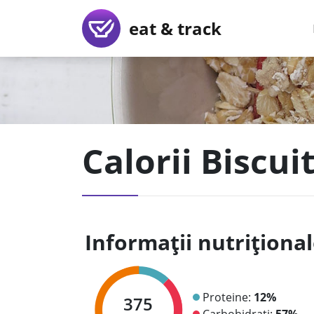
eat & track
Calorii Biscui
Informații nutriționa
Proteine:
12%
375
Carbohidrați:
57%