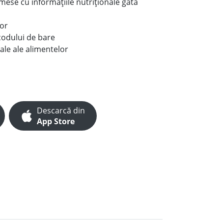
e mese cu informațiile nutriționale gata
lor
codului de bare
ale ale alimentelor
Descarcă din
App Store