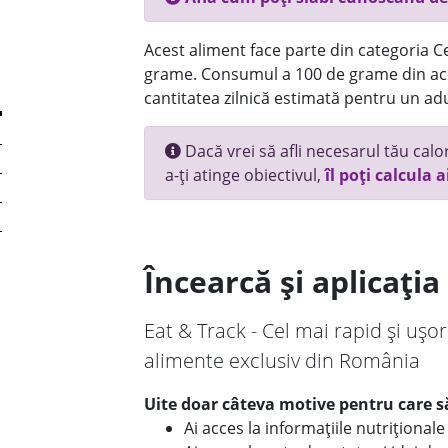
Acest aliment face parte din categoria Ce
grame. Consumul a 100 de grame din ace
cantitatea zilnică estimată pentru un adu
Dacă vrei să afli necesarul tău calori
a-ți atinge obiectivul,
îl poți calcula a
Încearcă și aplicați
Eat & Track - Cel mai rapid și ușor
alimente exclusiv din România
Uite doar câteva motive pentru care să
Ai acces la informațiile nutriționa