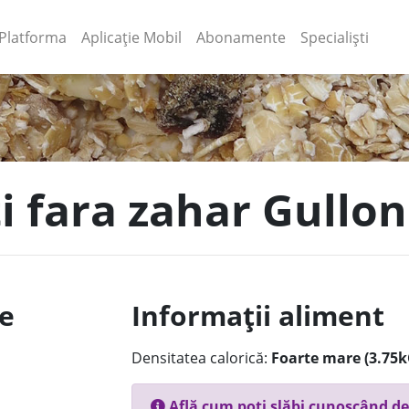
(current)
(current)
Platforma
Aplicație Mobil
Abonamente
Specialiști
ti fara zahar Gullon
le
Informații aliment
Densitatea calorică:
Foarte mare (3.75k
Află cum poți slăbi cunoscând de