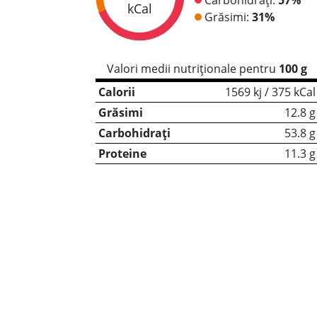
kCal
Grăsimi:
31%
Valori medii nutriționale pentru
100 g
Calorii
1569 kj / 375 kCal
Grăsimi
12.8 g
Carbohidrați
53.8 g
Proteine
11.3 g