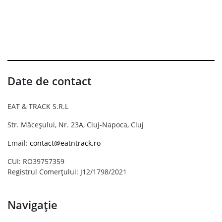
Date de contact
EAT & TRACK S.R.L
Str. Măceșului, Nr. 23A, Cluj-Napoca, Cluj
Email:
contact@eatntrack.ro
CUI: RO39757359
Registrul Comerțului: J12/1798/2021
Navigație