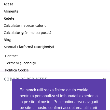
Acasă
Alimente
Rețete
Calculator necesar caloric
Calculator grăsime corporală
Blog
Manual Platformă Nutriționiști
Contact
Termeni și condiții
Politica Cookie
Politica de confidențialitate
×
CODURI DE REDUCERE
Eatntrack utilizeaza fisiere de tip cookie
MYPROTEIN
pentru a personaliza si imbunatati experienta
ta pe site-ul nostru. Prin continuarea navigarii
pe site-ul nostru confirmi acceptarea utilizarii