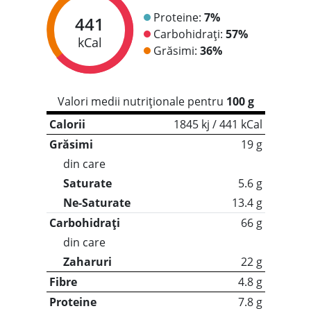
Proteine:
7%
441
Carbohidrați:
57%
kCal
Grăsimi:
36%
Valori medii nutriționale pentru
100 g
Calorii
1845 kj / 441 kCal
Grăsimi
19 g
din care
Saturate
5.6 g
Ne-Saturate
13.4 g
Carbohidrați
66 g
din care
Zaharuri
22 g
Fibre
4.8 g
Proteine
7.8 g