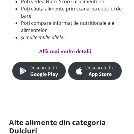
Poți vedea Nutri-Score-ul alimentelor
Poți căuta alimente prin scanarea codului de
bare
Poți compara informațiile nutriționale ale
alimentelor
și multe multe altele...
Află mai multe detalii
Descarcă din
Descarcă din
Google Play
App Store
Alte alimente din categoria
Dulciuri