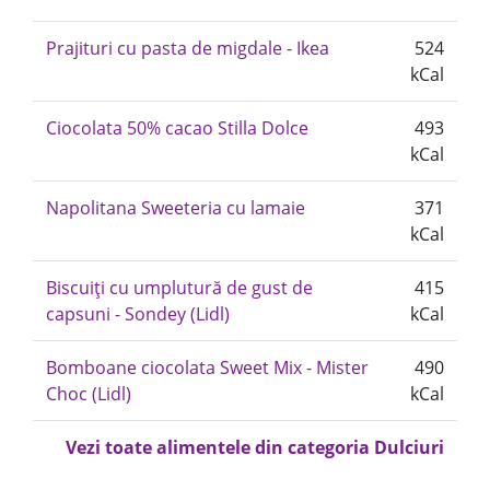
Prajituri cu pasta de migdale - Ikea
524
kCal
Ciocolata 50% cacao Stilla Dolce
493
kCal
Napolitana Sweeteria cu lamaie
371
kCal
Biscuiți cu umplutură de gust de
415
capsuni - Sondey (Lidl)
kCal
Bomboane ciocolata Sweet Mix - Mister
490
Choc (Lidl)
kCal
Vezi toate alimentele din categoria Dulciuri