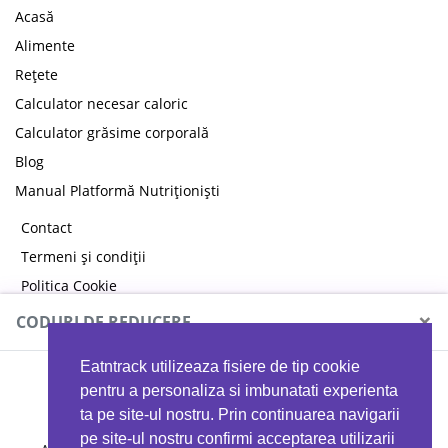
Acasă
Alimente
Rețete
Calculator necesar caloric
Calculator grăsime corporală
Blog
Manual Platformă Nutriționiști
Contact
Termeni și condiții
Politica Cookie
Politica de confidențialitate
×
CODURI DE REDUCERE
Eatntrack utilizeaza fisiere de tip cookie
MYPROTEIN
pentru a personaliza si imbunatati experienta
ta pe site-ul nostru. Prin continuarea navigarii
pe site-ul nostru confirmi acceptarea utilizarii