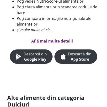
Poți vedea Nutri-Score-ul alimentelor
Poți căuta alimente prin scanarea codului de
bare
Poți compara informațiile nutriționale ale
alimentelor
și multe multe altele...
Află mai multe detalii
Descarcă din
Descarcă din
Google Play
App Store
Alte alimente din categoria
Dulciuri