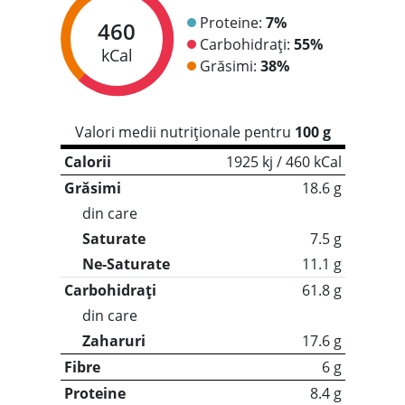
Proteine:
7%
460
Carbohidrați:
55%
kCal
Grăsimi:
38%
Valori medii nutriționale pentru
100 g
Calorii
1925 kj / 460 kCal
Grăsimi
18.6 g
din care
Saturate
7.5 g
Ne-Saturate
11.1 g
Carbohidrați
61.8 g
din care
Zaharuri
17.6 g
Fibre
6 g
Proteine
8.4 g