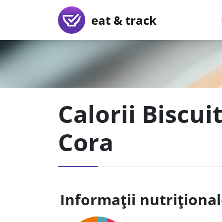
eat & track
Calorii Biscui
Cora
Informații nutriționa