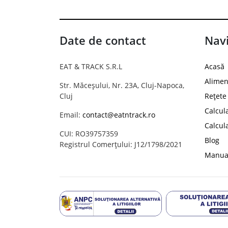
Date de contact
Navi
EAT & TRACK S.R.L
Acasă
Alimen
Str. Măceșului, Nr. 23A, Cluj-Napoca,
Cluj
Rețete
Calcul
Email:
contact@eatntrack.ro
Calcul
CUI: RO39757359
Blog
Registrul Comerțului: J12/1798/2021
Manual