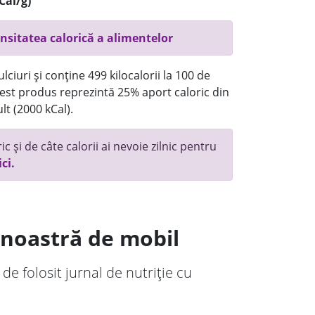
Cal/g)
nsitatea calorică a alimentelor
ciuri și conține 499 kilocalorii la 100 de
st produs reprezintă 25% aport caloric din
lt (2000 kCal).
c și de câte calorii ai nevoie zilnic pentru
ici.
a noastră de mobil
 de folosit jurnal de nutriție cu