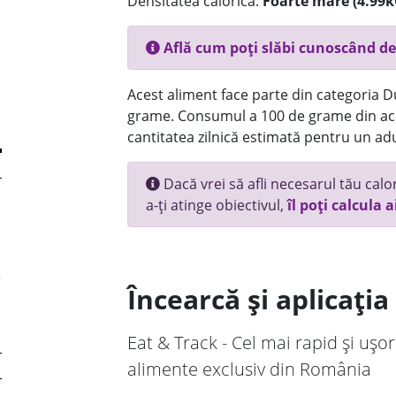
Densitatea calorică:
Foarte mare (4.99k
Află cum poți slăbi cunoscând de
Acest aliment face parte din categoria Dul
grame. Consumul a 100 de grame din ace
cantitatea zilnică estimată pentru un adu
Dacă vrei să afli necesarul tău calori
a-ți atinge obiectivul,
îl poți calcula a
Încearcă și aplicați
Eat & Track - Cel mai rapid și ușor
alimente exclusiv din România