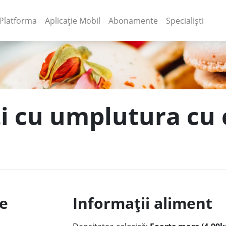
(current)
(current)
Platforma
Aplicație Mobil
Abonamente
Specialiști
ti cu umplutura cu 
le
Informații aliment