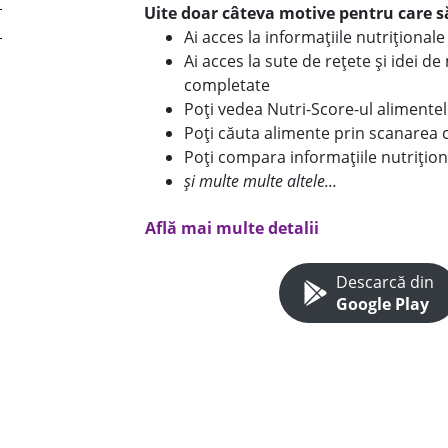
Uite doar câteva motive pentru care să
Ai acces la informațiile nutriționa
Ai acces la sute de rețete și idei d
completate
Poți vedea Nutri-Score-ul alimente
Poți căuta alimente prin scanarea 
Poți compara informațiile nutrițion
și multe multe altele...
Află mai multe detalii
Descarcă din
Google Play