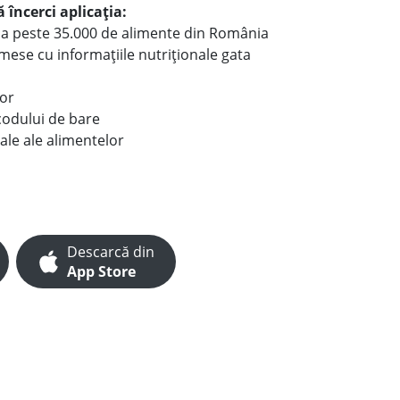
 încerci aplicația:
le a peste 35.000 de alimente din România
e mese cu informațiile nutriționale gata
lor
codului de bare
ale ale alimentelor
Descarcă din
App Store