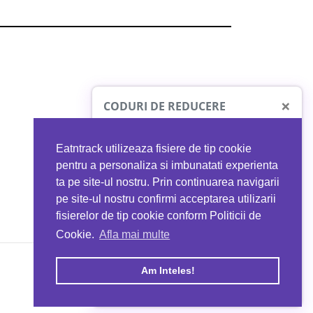
×
CODURI DE REDUCERE
Eatntrack utilizeaza fisiere de tip cookie
O41
MYPROTEIN
pentru a personaliza si imbunatati experienta
ta pe site-ul nostru. Prin continuarea navigarii
 orice comandă
Ai
40%
reducere la orice comandă
pe site-ul nostru confirmi acceptarea utilizarii
EATNTRACK
folosind codul
EATTRACK
fisierelor de tip cookie conform Politicii de
Cookie.
Afla mai multe
acum
Profită acum
Am Inteles!
Copyright © 2026 EAT & TRACK S.R.L