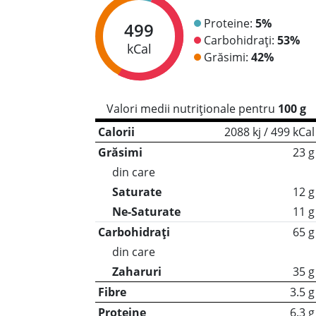
Proteine:
5%
499
Carbohidrați:
53%
kCal
Grăsimi:
42%
Valori medii nutriționale pentru
100 g
Calorii
2088 kj / 499 kCal
Grăsimi
23 g
din care
Saturate
12 g
Ne-Saturate
11 g
Carbohidrați
65 g
din care
Zaharuri
35 g
Fibre
3.5 g
Proteine
6.3 g