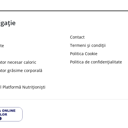
gație
Contact
Termeni și condiții
te
Politica Cookie
Politica de confidențialitate
ator necesar caloric
PROT
ator grăsime corporală
Ai
10%
reducere la
folosind codul
 Platformă Nutriționiști
Profită 