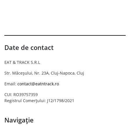
Date de contact
EAT & TRACK S.R.L
Str. Măceșului, Nr. 23A, Cluj-Napoca, Cluj
Email:
contact@eatntrack.ro
CUI: RO39757359
Registrul Comerțului: J12/1798/2021
Navigație