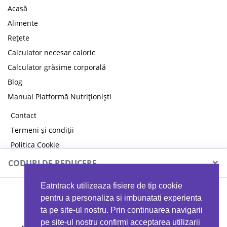
Acasă
Alimente
Rețete
Calculator necesar caloric
Calculator grăsime corporală
Blog
Manual Platformă Nutriționiști
Contact
Termeni și condiții
Politica Cookie
Politica de confidențialitate
×
CODURI DE REDUCERE
Eatntrack utilizeaza fisiere de tip cookie
MYPROTEIN
pentru a personaliza si imbunatati experienta
ta pe site-ul nostru. Prin continuarea navigarii
pe site-ul nostru confirmi acceptarea utilizarii