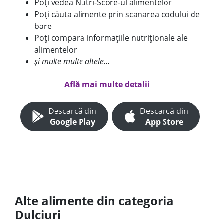
Poți vedea Nutri-Score-ul alimentelor
Poți căuta alimente prin scanarea codului de
bare
Poți compara informațiile nutriționale ale
alimentelor
și multe multe altele...
Află mai multe detalii
Descarcă din
Descarcă din
Google Play
App Store
Alte alimente din categoria
Dulciuri