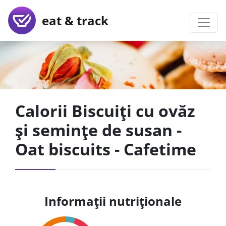
eat & track
Calorii Biscuiți cu ovăz
și semințe de susan -
Oat biscuits - Cafetime
Informații nutriționale