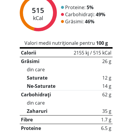
Proteine:
5%
515
Carbohidrați:
49%
kCal
Grăsimi:
46%
Valori medii nutriționale pentru
100 g
Calorii
2155 kj / 515 kCal
Grăsimi
26 g
din care
Saturate
12 g
Ne-Saturate
14 g
Carbohidrați
62 g
din care
Zaharuri
35 g
Fibre
1.7 g
Proteine
6.5 g