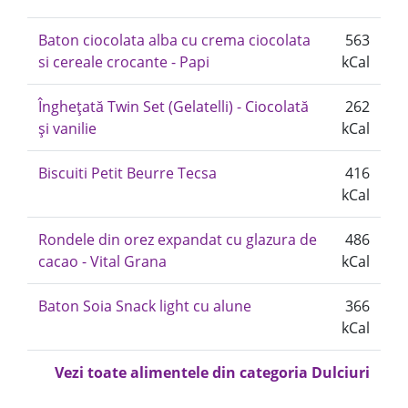
Baton ciocolata alba cu crema ciocolata
563
si cereale crocante - Papi
kCal
Înghețată Twin Set (Gelatelli) - Ciocolată
262
și vanilie
kCal
Biscuiti Petit Beurre Tecsa
416
kCal
Rondele din orez expandat cu glazura de
486
cacao - Vital Grana
kCal
Baton Soia Snack light cu alune
366
kCal
Vezi toate alimentele din categoria Dulciuri