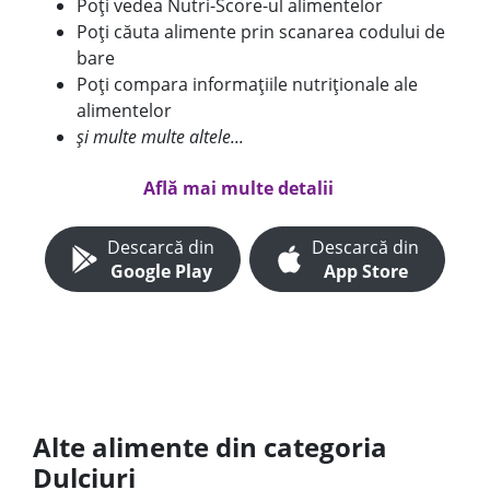
Poți vedea Nutri-Score-ul alimentelor
Poți căuta alimente prin scanarea codului de
bare
Poți compara informațiile nutriționale ale
alimentelor
și multe multe altele...
Află mai multe detalii
Descarcă din
Descarcă din
Google Play
App Store
Alte alimente din categoria
Dulciuri