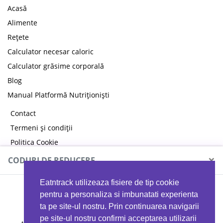
Acasă
Alimente
Rețete
Calculator necesar caloric
Calculator grăsime corporală
Blog
Manual Platformă Nutriționiști
Contact
Termeni și condiții
Politica Cookie
Politica de confidențialitate
×
CODURI DE REDUCERE
Eatntrack utilizeaza fisiere de tip cookie
MYPROTEIN
pentru a personaliza si imbunatati experienta
ta pe site-ul nostru. Prin continuarea navigarii
pe site-ul nostru confirmi acceptarea utilizarii