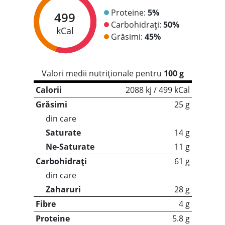
Proteine:
5%
499
Carbohidrați:
50%
kCal
Grăsimi:
45%
Valori medii nutriționale pentru
100 g
Calorii
2088 kj / 499 kCal
Grăsimi
25 g
din care
Saturate
14 g
Ne-Saturate
11 g
Carbohidrați
61 g
din care
Zaharuri
28 g
Fibre
4 g
Proteine
5.8 g