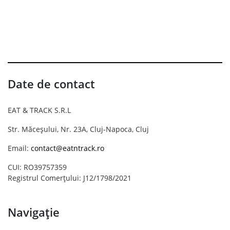
Date de contact
EAT & TRACK S.R.L
Str. Măceșului, Nr. 23A, Cluj-Napoca, Cluj
Email:
contact@eatntrack.ro
CUI: RO39757359
Registrul Comerțului: J12/1798/2021
Navigație